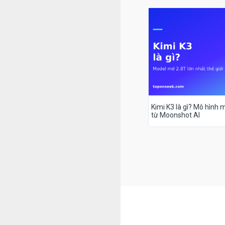
Kimi K3 là gì? Mô hình m
từ Moonshot AI