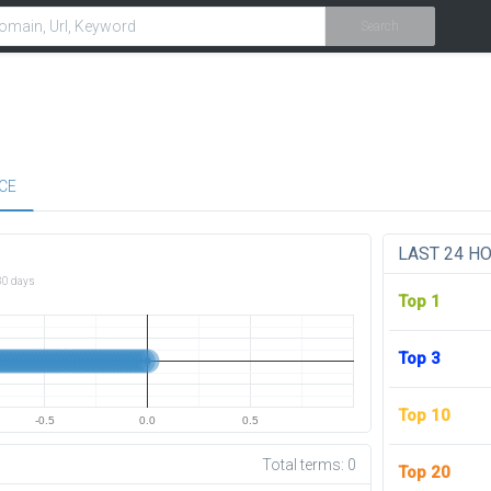
Search
CE
LAST 24 H
30 days
Top 1
Top 3
Top 10
-0.5
0.0
0.5
Total terms:
0
Top 20