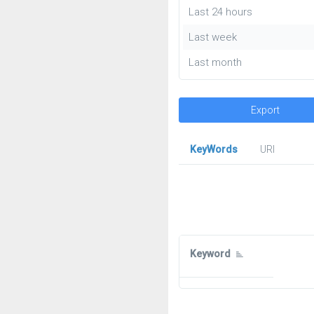
Last 24 hours
Last week
Last month
Export
KeyWords
URl
Keyword