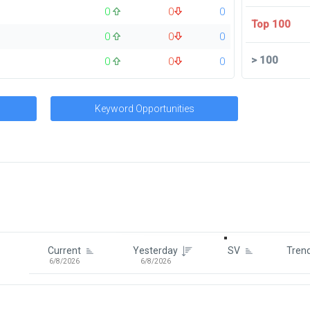
0
0
0
Top 100
0
0
0
>
100
0
0
0
Keyword Opportunities
Signin To View Up To 100 Keywor
Signin With:
Google
Current
Yesterday
SV
Tren
6/8/2026
6/8/2026