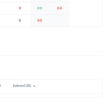
0
0
0
0
0
ds
d
Indexed URL