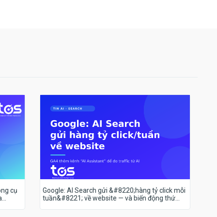
ông cụ
Google: AI Search gửi &#8220;hàng tỷ click mỗi
a
tuần&#8221; về website — và biến động thứ
hạng 18–19/7 nói lên điều gì?