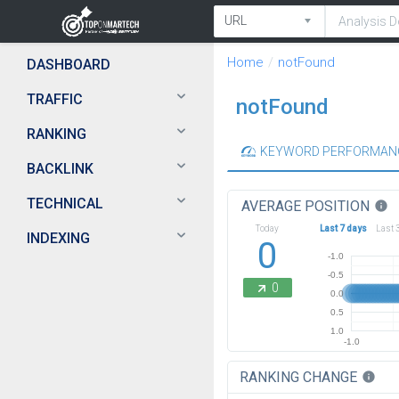
Home
notFound
DASHBOARD
TRAFFIC
notFound
RANKING
KEYWORD PERFORMAN
BACKLINK
TECHNICAL
AVERAGE POSITION
info
Today
Last 7 days
Last 
INDEXING
0
-1.0
-0.5
0
0.0
0.5
1.0
-1.0
RANKING CHANGE
info