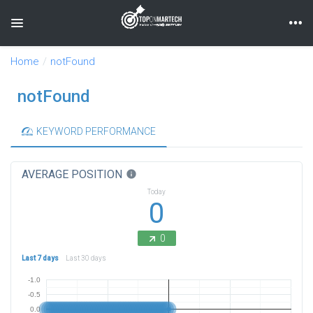
Toggle navigation
Home
notFound
notFound
KEYWORD PERFORMANCE
AVERAGE POSITION
info
Today
0
0
Last 7 days
Last 30 days
-1.0
-0.5
0.0