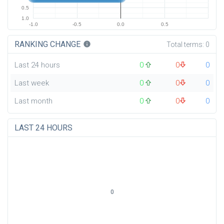
0.5
1.0
-1.0
-0.5
0.0
0.5
RANKING CHANGE
info
Total terms:
0
Last 24 hours
0
0
0
Last week
0
0
0
Last month
0
0
0
LAST 24 HOURS
0