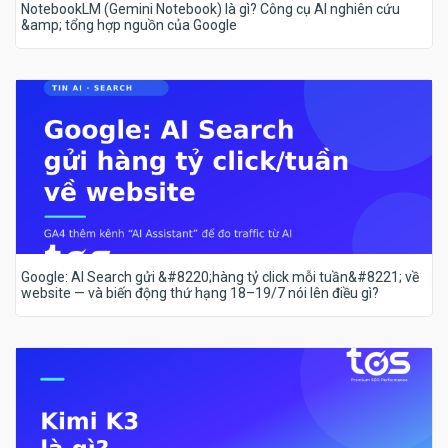
NotebookLM (Gemini Notebook) là gì? Công cụ AI nghiên cứu
&amp; tổng hợp nguồn của Google
Google: AI Search gửi &#8220;hàng tỷ click mỗi tuần&#8221; về
website — và biến động thứ hạng 18–19/7 nói lên điều gì?