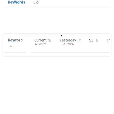
KeyWords
URl
Signin To View Up To 100 Keywords
Signin With:
Google
Keyword
Current
Yesterday
SV
Tre
6/8/2026
6/8/2026