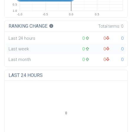
0.5
1.0
-1.0
-0.5
0.0
0.5
RANKING CHANGE
info
Total terms:
0
Last 24 hours
0
0
0
Last week
0
0
0
Last month
0
0
0
LAST 24 HOURS
0