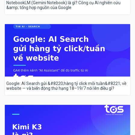
NotebookLM (Gemini Notebook) là gì? Công cụ AI nghiên cứu
&amp; tổng hợp nguồn của Google
Google: AI Search gửi &#8220;hàng tỷ click mỗi tuần&#8221; về
website — và biến động thứ hạng 18–19/7 nói lên điều gì?