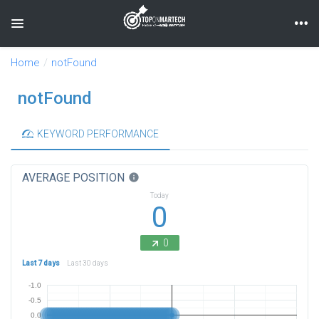
Toggle navigation
Home
notFound
notFound
KEYWORD PERFORMANCE
AVERAGE POSITION
info
Today
0
0
Last 7 days
Last 30 days
-1.0
-0.5
0.0