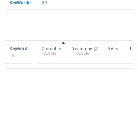
KeyWords
URl
Signin To View Up To 100 Keywords
Signin With:
Google
Keyword
Current
Yesterday
SV
Tre
7/8/2026
7/8/2026