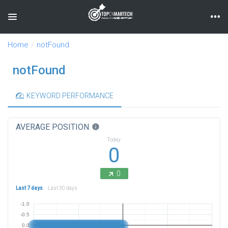
Toggle navigation
Home
notFound
notFound
KEYWORD PERFORMANCE
AVERAGE POSITION
info
Today
0
0
Last 7 days
Last 30 days
-1.0
-0.5
0.0