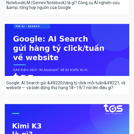
NotebookLM (Gemini Notebook) là gì? Công cụ AI nghiên cứu
&amp; tổng hợp nguồn của Google
Google: AI Search gửi &#8220;hàng tỷ click mỗi tuần&#8221; về
website — và biến động thứ hạng 18–19/7 nói lên điều gì?