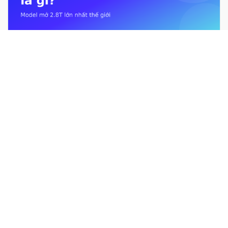
Kimi K3 là gì? Mô hình mở 2.8T lớn nhất thế giới từ Moonshot AI
Giới hạn sử dụng Claude là gì? Usage limit &#038; context
window