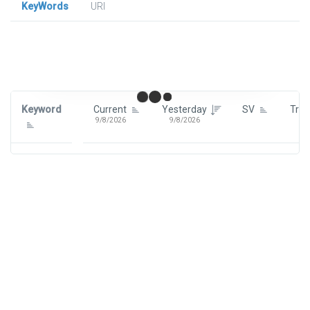
KeyWords
URl
Signin To View Up To 100 Keywords
Signin With:
Google
Keyword
Current
Yesterday
SV
Tre
9/8/2026
9/8/2026