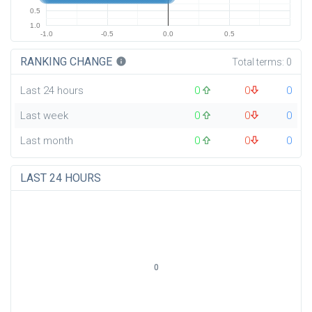
0.5
1.0
-1.0
-0.5
0.0
0.5
RANKING CHANGE
info
Total terms:
0
Last 24 hours
0
0
0
Last week
0
0
0
Last month
0
0
0
LAST 24 HOURS
0