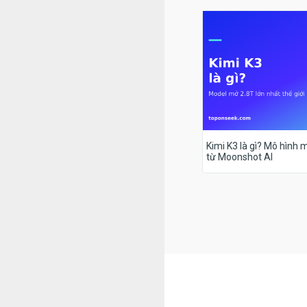
Kimi K3 là gì? Mô hình m
từ Moonshot AI