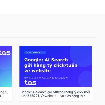
ông cụ
Google: AI Search gửi &#8220;hàng tỷ click mỗi
a
tuần&#8221; về website — và biến động thứ
hạng 18–19/7 nói lên điều gì?