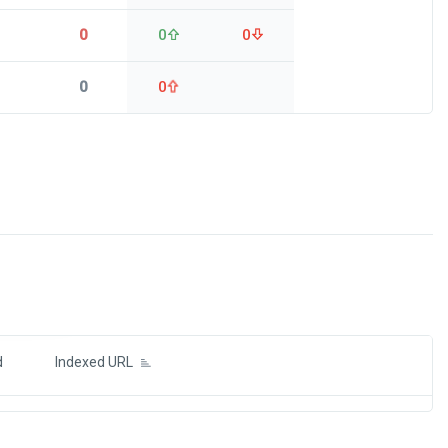
0
0
0
0
0
ds
d
Indexed URL