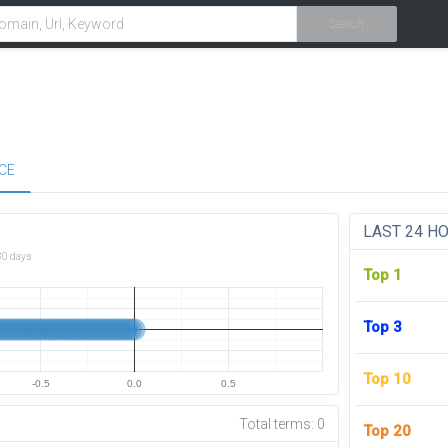
Search
CE
LAST 24 H
30 days
Top 1
Top 3
Top 10
-0.5
0.0
0.5
Total terms:
0
Top 20