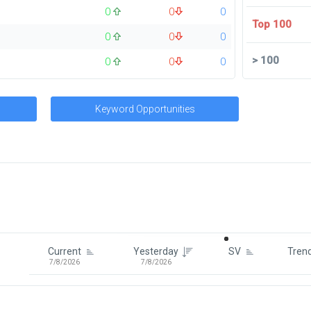
0
0
0
Top 100
0
0
0
>
100
0
0
0
Keyword Opportunities
Signin To View Up To 100 Keywor
Signin With:
Google
Current
Yesterday
SV
Tren
7/8/2026
7/8/2026