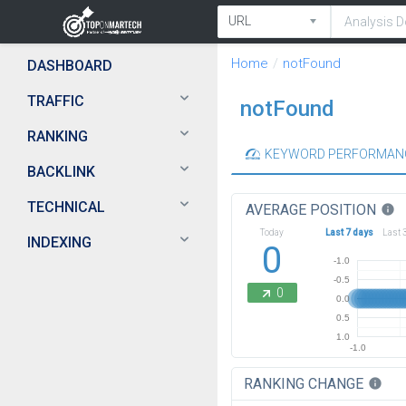
Home
notFound
DASHBOARD
TRAFFIC
notFound
RANKING
KEYWORD PERFORMAN
BACKLINK
TECHNICAL
AVERAGE POSITION
info
Today
Last 7 days
Last 
INDEXING
0
-1.0
-0.5
0
0.0
0.5
1.0
-1.0
RANKING CHANGE
info