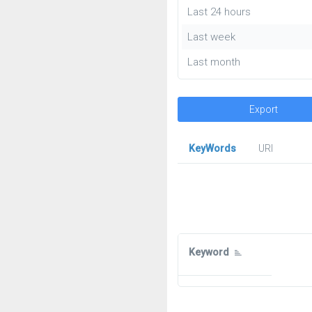
Last 24 hours
Last week
Last month
Export
KeyWords
URl
Keyword