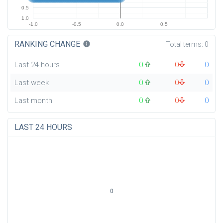
0.5
1.0
-1.0
-0.5
0.0
0.5
RANKING CHANGE
info
Total terms:
0
Last 24 hours
0
0
0
Last week
0
0
0
Last month
0
0
0
LAST 24 HOURS
0