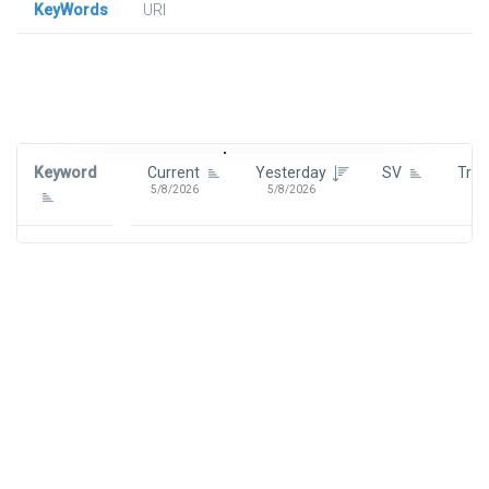
KeyWords
URl
Signin To View Up To 100 Keywords
Signin With:
Google
Keyword
Current
Yesterday
SV
Tre
5/8/2026
5/8/2026