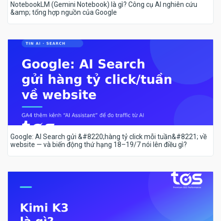
NotebookLM (Gemini Notebook) là gì? Công cụ AI nghiên cứu
&amp; tổng hợp nguồn của Google
Google: AI Search gửi &#8220;hàng tỷ click mỗi tuần&#8221; về
website — và biến động thứ hạng 18–19/7 nói lên điều gì?