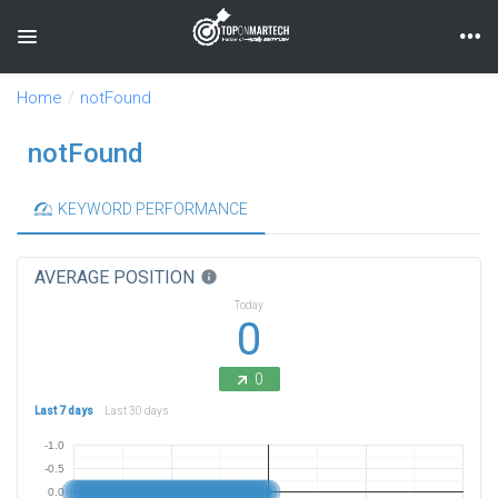
Toggle navigation
Home
notFound
notFound
KEYWORD PERFORMANCE
AVERAGE POSITION
info
Today
0
0
Last 7 days
Last 30 days
-1.0
-0.5
0.0