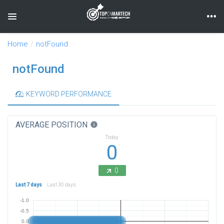
Toggle navigation
Home
notFound
notFound
KEYWORD PERFORMANCE
AVERAGE POSITION
info
Today
0
0
Last 7 days
Last 30 days
-1.0
-0.5
0.0