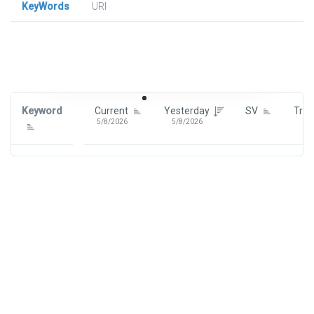
KeyWords
URl
Signin To View Up To 100 Keywords
Signin With:
Google
Keyword
Current
Yesterday
SV
Tre
5/8/2026
5/8/2026