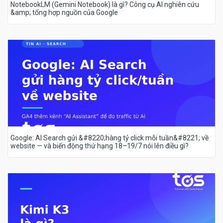
NotebookLM (Gemini Notebook) là gì? Công cụ AI nghiên cứu
&amp; tổng hợp nguồn của Google
Google: AI Search gửi &#8220;hàng tỷ click mỗi tuần&#8221; về
website — và biến động thứ hạng 18–19/7 nói lên điều gì?