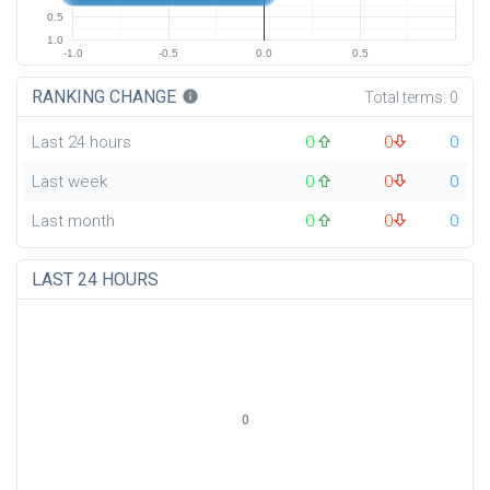
0.5
1.0
-1.0
-0.5
0.0
0.5
RANKING CHANGE
info
Total terms:
0
Last 24 hours
0
0
0
Last week
0
0
0
Last month
0
0
0
LAST 24 HOURS
0