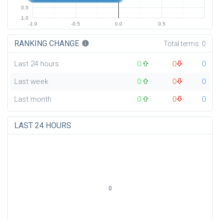
0.5
1.0
-1.0
-0.5
0.0
0.5
RANKING CHANGE
info
Total terms:
0
Last 24 hours
0
0
0
Last week
0
0
0
Last month
0
0
0
LAST 24 HOURS
0