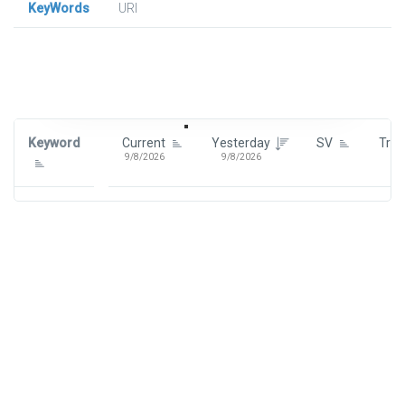
KeyWords
URl
Signin To View Up To 100 Keywords
Signin With:
Google
Keyword
Current
Yesterday
SV
Tre
9/8/2026
9/8/2026