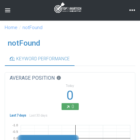
Toggle navigation
Home
notFound
notFound
KEYWORD PERFORMANCE
AVERAGE POSITION
info
Today
0
0
Last 7 days
Last 30 days
-1.0
-0.5
0.0