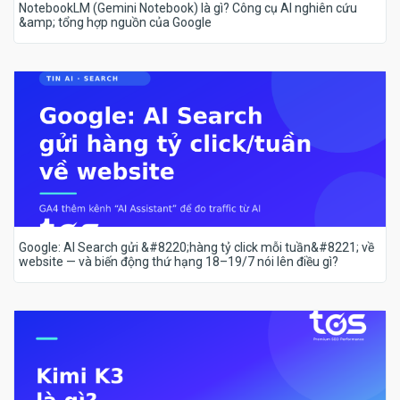
NotebookLM (Gemini Notebook) là gì? Công cụ AI nghiên cứu
&amp; tổng hợp nguồn của Google
Google: AI Search gửi &#8220;hàng tỷ click mỗi tuần&#8221; về
website — và biến động thứ hạng 18–19/7 nói lên điều gì?