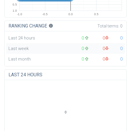
0.5
1.0
-1.0
-0.5
0.0
0.5
RANKING CHANGE
info
Total terms:
0
Last 24 hours
0
0
0
Last week
0
0
0
Last month
0
0
0
LAST 24 HOURS
0