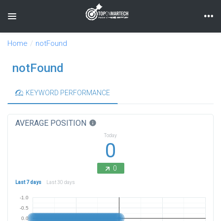
Toggle navigation
Home
notFound
notFound
KEYWORD PERFORMANCE
AVERAGE POSITION
info
Today
0
0
Last 7 days
Last 30 days
-1.0
-0.5
0.0