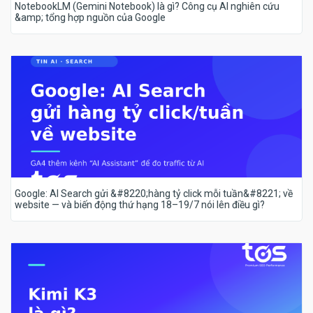
NotebookLM (Gemini Notebook) là gì? Công cụ AI nghiên cứu
&amp; tổng hợp nguồn của Google
Google: AI Search gửi &#8220;hàng tỷ click mỗi tuần&#8221; về
website — và biến động thứ hạng 18–19/7 nói lên điều gì?