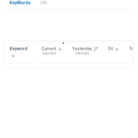
KeyWords
URl
Signin To View Up To 100 Keywords
Signin With:
Google
Keyword
Current
Yesterday
SV
Tre
5/8/2026
5/8/2026