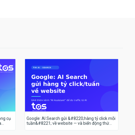
ông cụ
Google: AI Search gửi &#8220;hàng tỷ click mỗi
a
tuần&#8221; về website — và biến động thứ
hạng 18–19/7 nói lên điều gì?