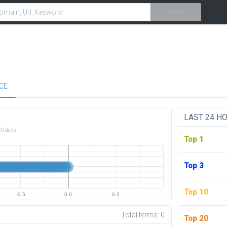
Search
CE
LAST 24 H
30 days
Top 1
Top 3
Top 10
-0.5
0.0
0.5
Total terms:
0
Top 20