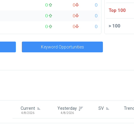
0
0
0
Top 100
0
0
0
>
100
0
0
0
Keyword Opportunities
Signin To View Up To 100 Keywor
Signin With:
Google
Current
Yesterday
SV
Tren
4/8/2026
4/8/2026