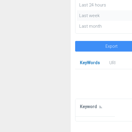
Last 24 hours
Last week
Last month
Export
KeyWords
URl
Keyword