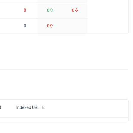
0
0
0
0
0
ds
d
Indexed URL