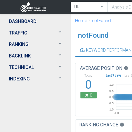
Home
notFound
DASHBOARD
TRAFFIC
notFound
RANKING
KEYWORD PERFORMAN
BACKLINK
TECHNICAL
AVERAGE POSITION
info
Today
Last 7 days
Last 
INDEXING
0
-1.0
-0.5
0
0.0
0.5
1.0
-1.0
RANKING CHANGE
info