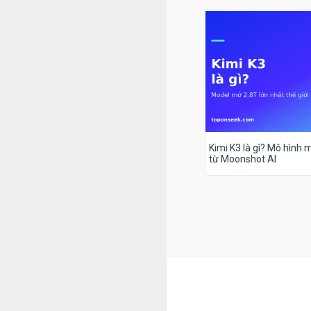
Kimi K3 là gì? Mô hình m
từ Moonshot AI