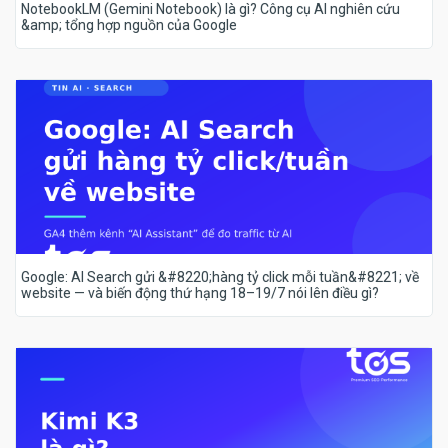
NotebookLM (Gemini Notebook) là gì? Công cụ AI nghiên cứu
&amp; tổng hợp nguồn của Google
Google: AI Search gửi &#8220;hàng tỷ click mỗi tuần&#8221; về
website — và biến động thứ hạng 18–19/7 nói lên điều gì?