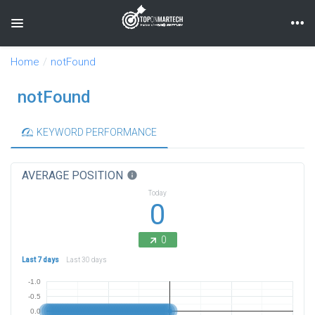
Toggle navigation
Home
notFound
notFound
KEYWORD PERFORMANCE
AVERAGE POSITION
info
Today
0
0
Last 7 days
Last 30 days
-1.0
-0.5
0.0