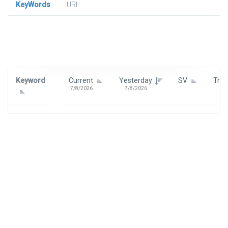
KeyWords
URl
Signin To View Up To 100 Keywords
Signin With:
Google
Keyword
Current
Yesterday
SV
Tre
7/8/2026
7/8/2026