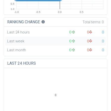
0.5
1.0
-1.0
-0.5
0.0
0.5
RANKING CHANGE
info
Total terms:
0
Last 24 hours
0
0
0
Last week
0
0
0
Last month
0
0
0
LAST 24 HOURS
0