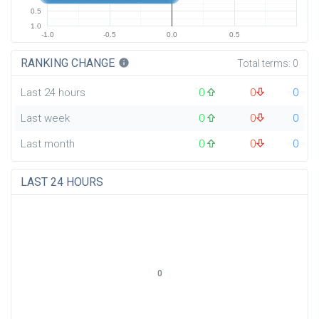
0.5
1.0
-1.0
-0.5
0.0
0.5
RANKING CHANGE
info
Total terms:
0
Last 24 hours
0
0
0
Last week
0
0
0
Last month
0
0
0
LAST 24 HOURS
0