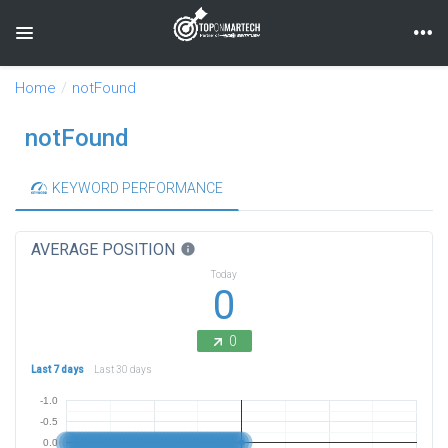
Toggle navigation
Home
notFound
notFound
KEYWORD PERFORMANCE
AVERAGE POSITION
info
Today
0
0
Last 7 days
Last 30 days
-1.0
-0.5
0.0