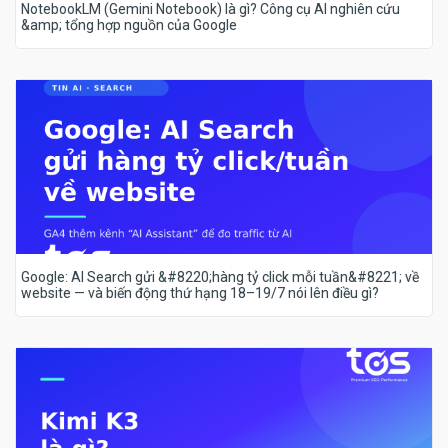
NotebookLM (Gemini Notebook) là gì? Công cụ AI nghiên cứu
&amp; tổng hợp nguồn của Google
Google: AI Search gửi &#8220;hàng tỷ click mỗi tuần&#8221; về
website — và biến động thứ hạng 18–19/7 nói lên điều gì?