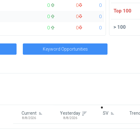
0
0
0
Top 100
0
0
0
>
100
0
0
0
Keyword Opportunities
Signin To View Up To 100 Keywor
Signin With:
Google
Current
Yesterday
SV
Tren
8/8/2026
8/8/2026