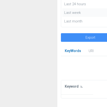
Last 24 hours
Last week
Last month
Export
KeyWords
URl
Keyword