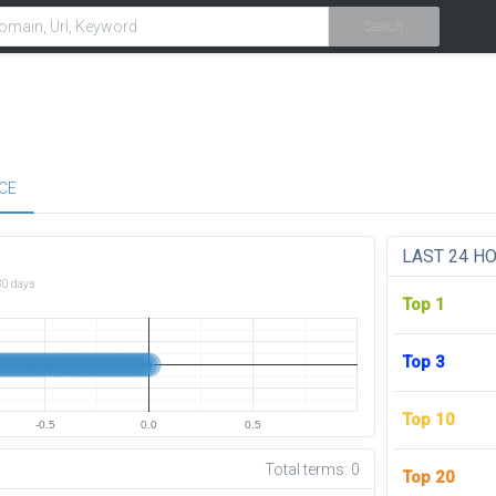
Search
CE
LAST 24 H
30 days
Top 1
Top 3
Top 10
-0.5
0.0
0.5
Total terms:
0
Top 20