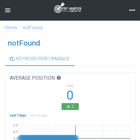
Toggle navigation
Home
notFound
notFound
KEYWORD PERFORMANCE
AVERAGE POSITION
info
Today
0
0
Last 7 days
Last 30 days
-1.0
-0.5
0.0