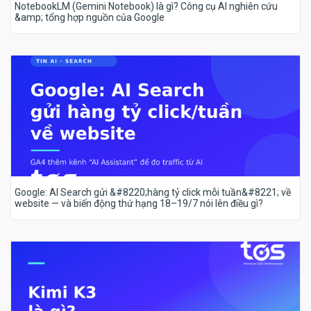
NotebookLM (Gemini Notebook) là gì? Công cụ AI nghiên cứu
&amp; tổng hợp nguồn của Google
Google: AI Search gửi &#8220;hàng tỷ click mỗi tuần&#8221; về
website — và biến động thứ hạng 18–19/7 nói lên điều gì?