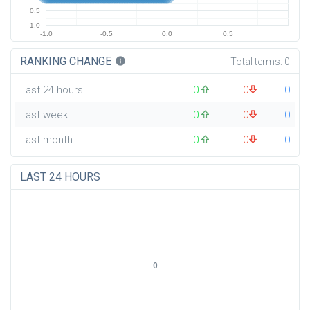
0.5
1.0
-1.0
-0.5
0.0
0.5
RANKING CHANGE
info
Total terms:
0
Last 24 hours
0
0
0
Last week
0
0
0
Last month
0
0
0
LAST 24 HOURS
0