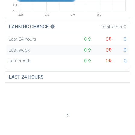
0.5
1.0
-1.0
-0.5
0.0
0.5
RANKING CHANGE
info
Total terms:
0
Last 24 hours
0
0
0
Last week
0
0
0
Last month
0
0
0
LAST 24 HOURS
0