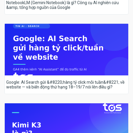
NotebookLM (Gemini Notebook) là gì? Công cụ AI nghiên cứu
&amp; tổng hợp nguồn của Google
Google: AI Search gửi &#8220;hàng tỷ click mỗi tuần&#8221; về
website — và biến động thứ hạng 18–19/7 nói lên điều gì?