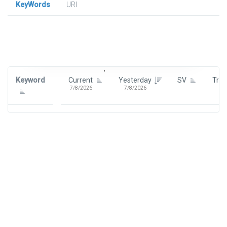
KeyWords
URl
Signin To View Up To 100 Keywords
Signin With:
Google
Keyword
Current
Yesterday
SV
Tre
7/8/2026
7/8/2026