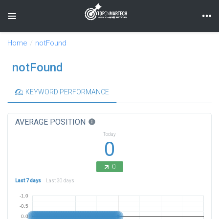
Toggle navigation
Home
notFound
notFound
KEYWORD PERFORMANCE
AVERAGE POSITION
info
Today
0
0
Last 7 days
Last 30 days
-1.0
-0.5
0.0