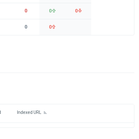
0
0
0
0
0
ds
d
Indexed URL