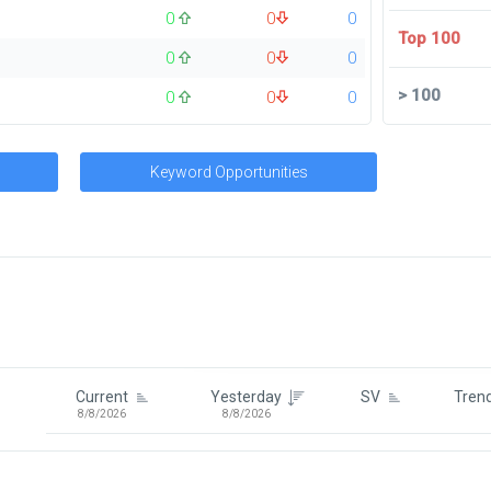
0
0
0
Top 100
0
0
0
>
100
0
0
0
Keyword Opportunities
Signin To View Up To 100 Keywor
Signin With:
Google
Current
Yesterday
SV
Tren
8/8/2026
8/8/2026