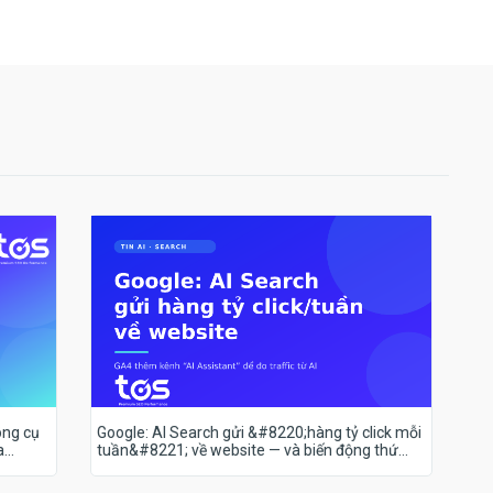
ông cụ
Google: AI Search gửi &#8220;hàng tỷ click mỗi
a
tuần&#8221; về website — và biến động thứ
hạng 18–19/7 nói lên điều gì?