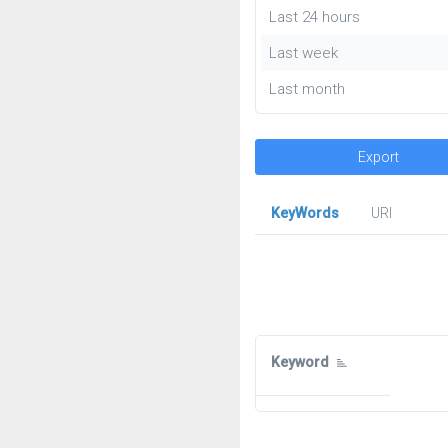
Last 24 hours
Last week
Last month
Export
KeyWords
URl
Keyword