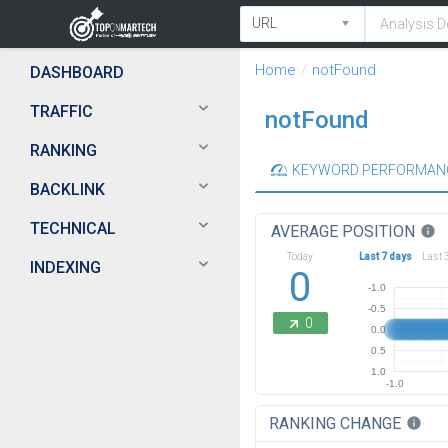
Home
notFound
DASHBOARD
TRAFFIC
notFound
RANKING
KEYWORD PERFORMAN
BACKLINK
TECHNICAL
AVERAGE POSITION
info
Today
Last 7 days
Last 
INDEXING
0
-1.0
-0.5
0
0.0
0.5
1.0
-1.0
RANKING CHANGE
info