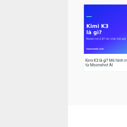
Kimi K3 là gì? Mô hình m
từ Moonshot AI