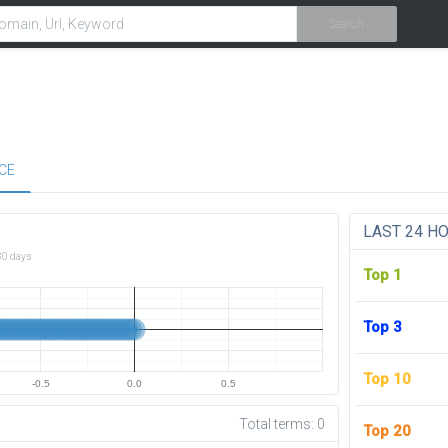
Search
CE
LAST 24 H
30 days
Top 1
Top 3
Top 10
-0.5
0.0
0.5
Total terms:
0
Top 20