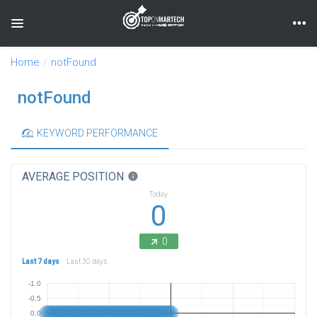
Toggle navigation
Home
notFound
notFound
KEYWORD PERFORMANCE
AVERAGE POSITION
info
Today
0
0
Last 7 days
Last 30 days
-1.0
-0.5
0.0