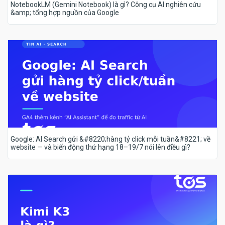
NotebookLM (Gemini Notebook) là gì? Công cụ AI nghiên cứu
&amp; tổng hợp nguồn của Google
Google: AI Search gửi &#8220;hàng tỷ click mỗi tuần&#8221; về
website — và biến động thứ hạng 18–19/7 nói lên điều gì?