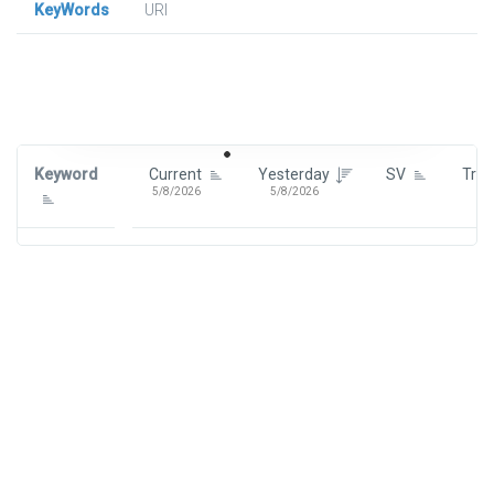
KeyWords
URl
Signin To View Up To 100 Keywords
Signin With:
Google
Keyword
Current
Yesterday
SV
Tre
5/8/2026
5/8/2026