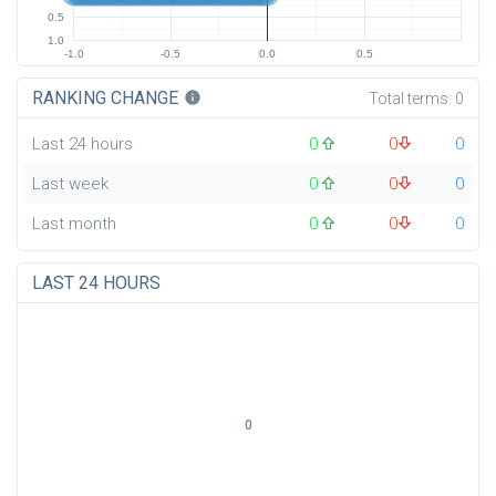
0.5
1.0
-1.0
-0.5
0.0
0.5
RANKING CHANGE
info
Total terms:
0
Last 24 hours
0
0
0
Last week
0
0
0
Last month
0
0
0
LAST 24 HOURS
0