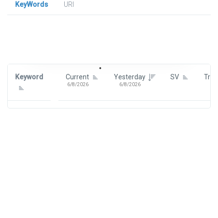
KeyWords
URl
Signin To View Up To 100 Keywords
Signin With:
Google
Keyword
Current
Yesterday
SV
Tre
6/8/2026
6/8/2026