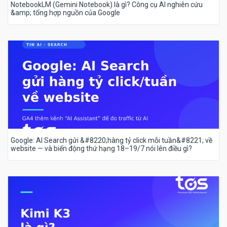
NotebookLM (Gemini Notebook) là gì? Công cụ AI nghiên cứu
&amp; tổng hợp nguồn của Google
Google: AI Search gửi &#8220;hàng tỷ click mỗi tuần&#8221; về
website — và biến động thứ hạng 18–19/7 nói lên điều gì?