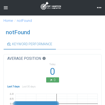
Toggle navigation
Home
notFound
notFound
KEYWORD PERFORMANCE
AVERAGE POSITION
info
Today
0
0
Last 7 days
Last 30 days
-1.0
-0.5
0.0