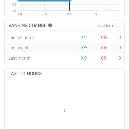
0.5
1.0
-1.0
-0.5
0.0
0.5
RANKING CHANGE
info
Total terms:
0
Last 24 hours
0
0
0
Last week
0
0
0
Last month
0
0
0
LAST 24 HOURS
0