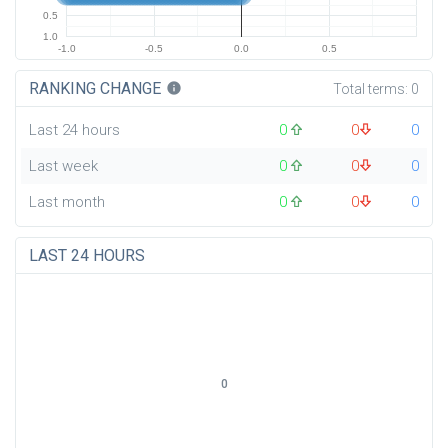
0.5
1.0
-1.0
-0.5
0.0
0.5
RANKING CHANGE
info
Total terms:
0
Last 24 hours
0
0
0
Last week
0
0
0
Last month
0
0
0
LAST 24 HOURS
0