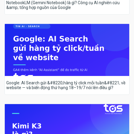
NotebookLM (Gemini Notebook) là gì? Công cụ AI nghiên cứu
&amp; tổng hợp nguồn của Google
Google: AI Search gửi &#8220;hàng tỷ click mỗi tuần&#8221; về
website — và biến động thứ hạng 18–19/7 nói lên điều gì?