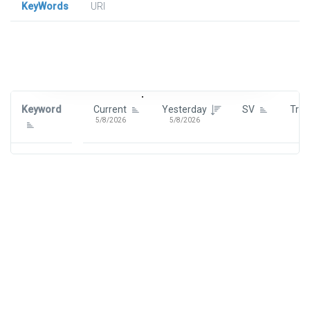
KeyWords
URl
Signin To View Up To 100 Keywords
Signin With:
Google
Keyword
Current
Yesterday
SV
Tre
5/8/2026
5/8/2026