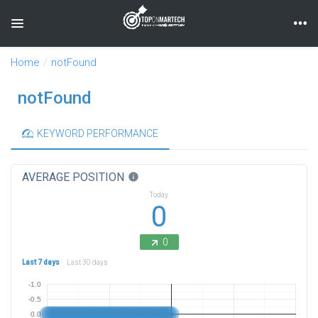
Toggle navigation
Home
notFound
notFound
KEYWORD PERFORMANCE
AVERAGE POSITION
info
Today
0
0
Last 7 days
Last 30 days
-1.0
-0.5
0.0