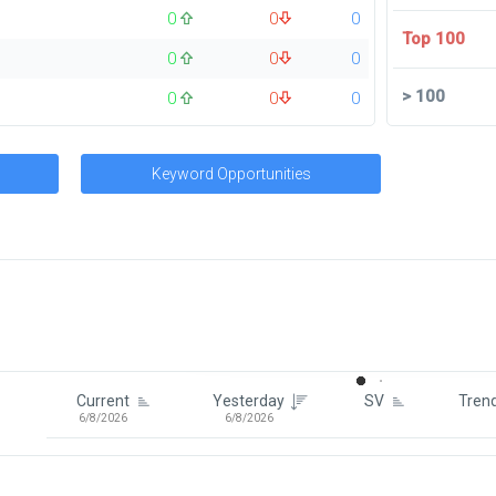
0
0
0
Top 100
0
0
0
>
100
0
0
0
Keyword Opportunities
Signin To View Up To 100 Keywor
Signin With:
Google
Current
Yesterday
SV
Tren
6/8/2026
6/8/2026