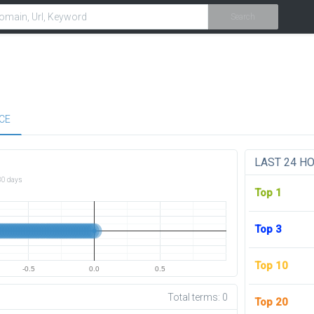
Search
CE
LAST 24 H
30 days
Top 1
Top 3
Top 10
-0.5
0.0
0.5
Total terms:
0
Top 20