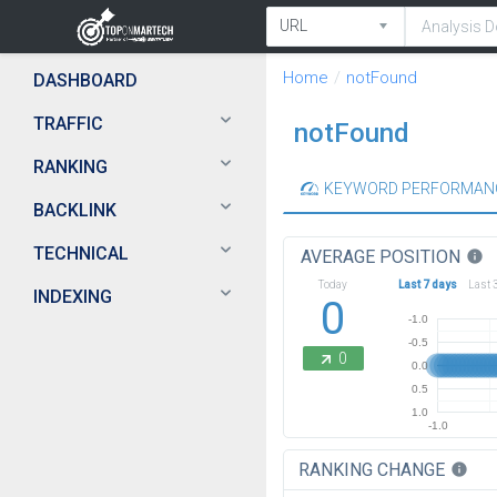
Home
notFound
DASHBOARD
TRAFFIC
notFound
RANKING
KEYWORD PERFORMAN
BACKLINK
TECHNICAL
AVERAGE POSITION
info
Today
Last 7 days
Last 
INDEXING
0
-1.0
-0.5
0
0.0
0.5
1.0
-1.0
RANKING CHANGE
info