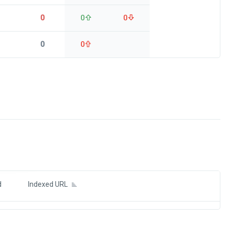
0
0
0
0
0
ds
d
Indexed URL