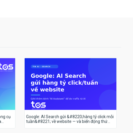
ông cụ
Google: AI Search gửi &#8220;hàng tỷ click mỗi
a
tuần&#8221; về website — và biến động thứ
hạng 18–19/7 nói lên điều gì?