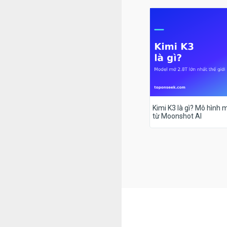
Kimi K3 là gì? Mô hình m
từ Moonshot AI