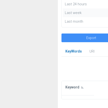
Last 24 hours
Last week
Last month
Export
KeyWords
URl
Keyword