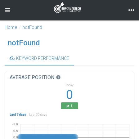
Toggle navigation
Home
notFound
notFound
KEYWORD PERFORMANCE
AVERAGE POSITION
info
Today
0
0
Last 7 days
Last 30 days
-1.0
-0.5
0.0