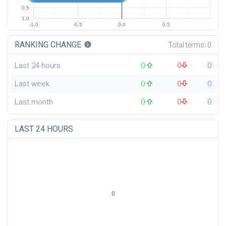
0.5
1.0
-1.0
-0.5
0.0
0.5
RANKING CHANGE
info
Total terms:
0
Last 24 hours
0
0
0
Last week
0
0
0
Last month
0
0
0
LAST 24 HOURS
0