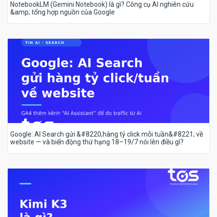
NotebookLM (Gemini Notebook) là gì? Công cụ AI nghiên cứu
&amp; tổng hợp nguồn của Google
Google: AI Search gửi &#8220;hàng tỷ click mỗi tuần&#8221; về
website — và biến động thứ hạng 18–19/7 nói lên điều gì?