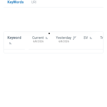
KeyWords
URl
Signin To View Up To 100 Keywords
Signin With:
Google
Keyword
Current
Yesterday
SV
Tre
6/8/2026
6/8/2026