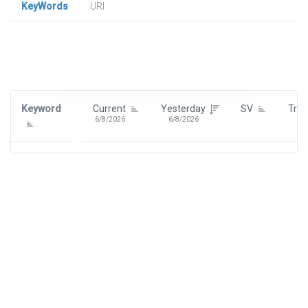
KeyWords
URl
Signin To View Up To 100 Keywords
Signin With:
Google
Keyword
Current
Yesterday
SV
Tre
6/8/2026
6/8/2026