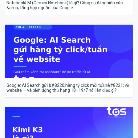
NotebookLM (Gemini Notebook) là gì? Công cụ AI nghiên cứu
&amp; tổng hợp nguồn của Google
Google: AI Search gửi &#8220;hàng tỷ click mỗi tuần&#8221; về
website — và biến động thứ hạng 18–19/7 nói lên điều gì?