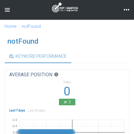
Toggle navigation
Home
notFound
notFound
KEYWORD PERFORMANCE
AVERAGE POSITION
info
Today
0
0
Last 7 days
Last 30 days
-1.0
-0.5
0.0