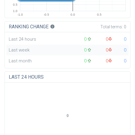
0.5
1.0
-1.0
-0.5
0.0
0.5
RANKING CHANGE
info
Total terms:
0
Last 24 hours
0
0
0
Last week
0
0
0
Last month
0
0
0
LAST 24 HOURS
0