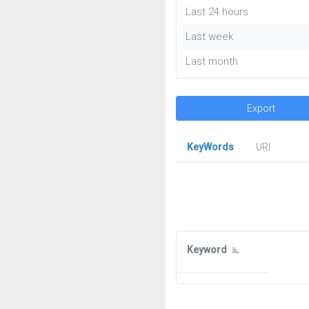
Last 24 hours
Last week
Last month
Export
KeyWords
URl
Keyword