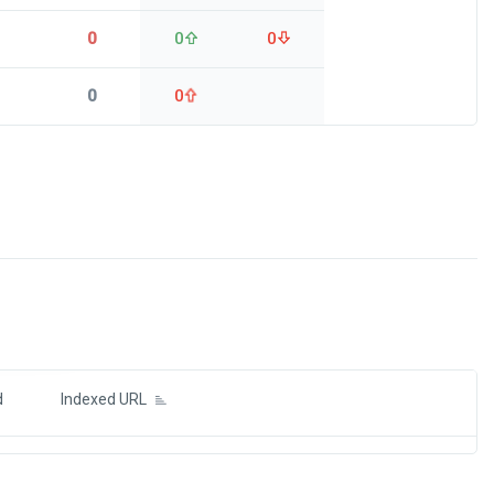
0
0
0
0
0
ds
d
Indexed URL