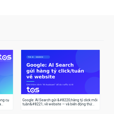
ông cụ
Google: AI Search gửi &#8220;hàng tỷ click mỗi
a
tuần&#8221; về website — và biến động thứ
hạng 18–19/7 nói lên điều gì?