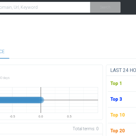
Search
CE
LAST 24 H
30 days
Top 1
Top 3
Top 10
-0.5
0.0
0.5
Total terms:
0
Top 20