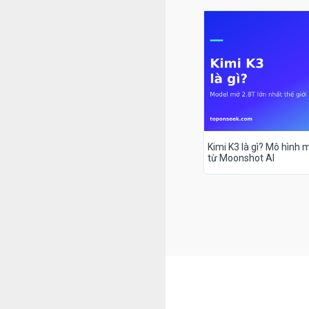
Kimi K3 là gì? Mô hình m
từ Moonshot AI