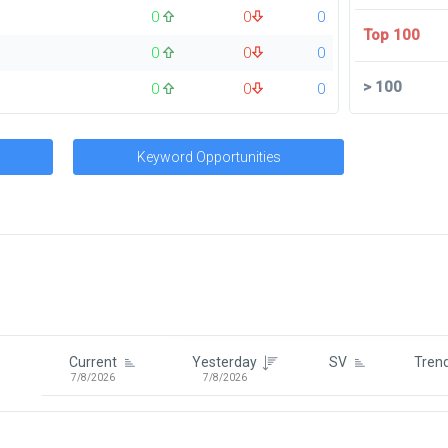
0
0
0
Top 100
0
0
0
>
100
0
0
0
Keyword Opportunities
Signin To View Up To 100 Keywor
Signin With:
Google
Current
Yesterday
SV
Tren
7/8/2026
7/8/2026