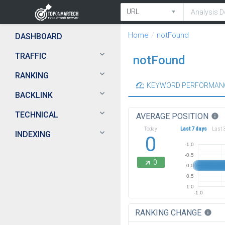
Home
notFound
DASHBOARD
TRAFFIC
notFound
RANKING
KEYWORD PERFORMAN
BACKLINK
TECHNICAL
AVERAGE POSITION
info
Today
Last 7 days
Last 
INDEXING
0
-1.0
-0.5
0
0.0
0.5
1.0
-1.0
RANKING CHANGE
info