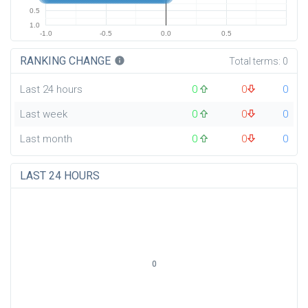
0.5
1.0
-1.0
-0.5
0.0
0.5
RANKING CHANGE
info
Total terms:
0
Last 24 hours
0
0
0
Last week
0
0
0
Last month
0
0
0
LAST 24 HOURS
0