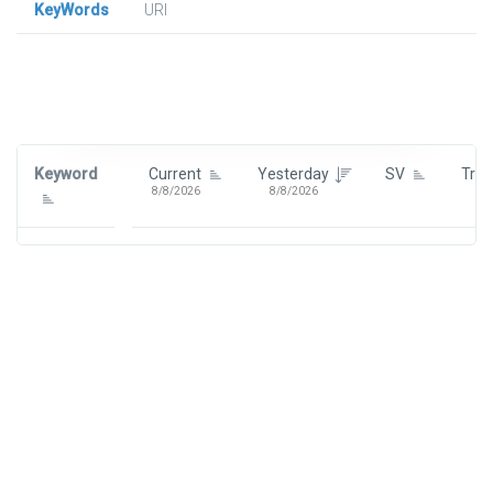
KeyWords
URl
Signin To View Up To 100 Keywords
Signin With:
Google
Keyword
Current
Yesterday
SV
Tre
8/8/2026
8/8/2026