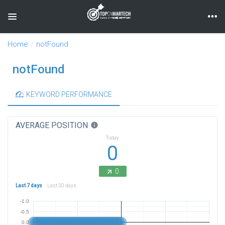
Toggle navigation
Home
notFound
notFound
KEYWORD PERFORMANCE
AVERAGE POSITION
info
Today
0
0
Last 7 days
Last 30 days
-1.0
-0.5
0.0