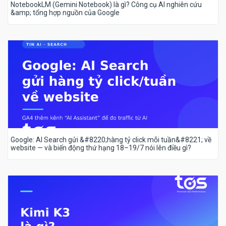
NotebookLM (Gemini Notebook) là gì? Công cụ AI nghiên cứu
&amp; tổng hợp nguồn của Google
Google: AI Search gửi &#8220;hàng tỷ click mỗi tuần&#8221; về
website — và biến động thứ hạng 18–19/7 nói lên điều gì?