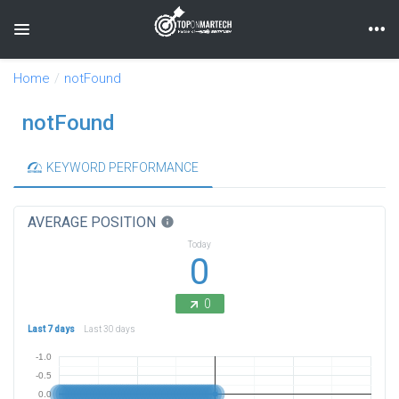
Toggle navigation
Home
notFound
notFound
KEYWORD PERFORMANCE
AVERAGE POSITION
info
Today
0
0
Last 7 days
Last 30 days
-1.0
-0.5
0.0