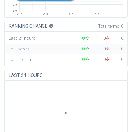
0.5
1.0
-1.0
-0.5
0.0
0.5
RANKING CHANGE
info
Total terms:
0
Last 24 hours
0
0
0
Last week
0
0
0
Last month
0
0
0
LAST 24 HOURS
0