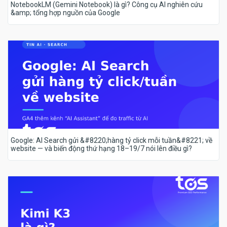
NotebookLM (Gemini Notebook) là gì? Công cụ AI nghiên cứu
&amp; tổng hợp nguồn của Google
Google: AI Search gửi &#8220;hàng tỷ click mỗi tuần&#8221; về
website — và biến động thứ hạng 18–19/7 nói lên điều gì?