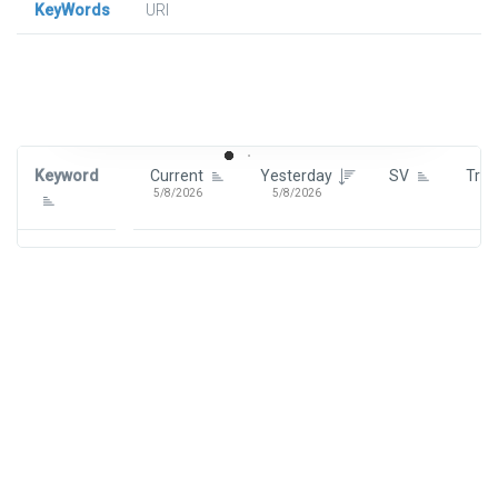
KeyWords
URl
Signin To View Up To 100 Keywords
Signin With:
Google
Keyword
Current
Yesterday
SV
Tre
5/8/2026
5/8/2026