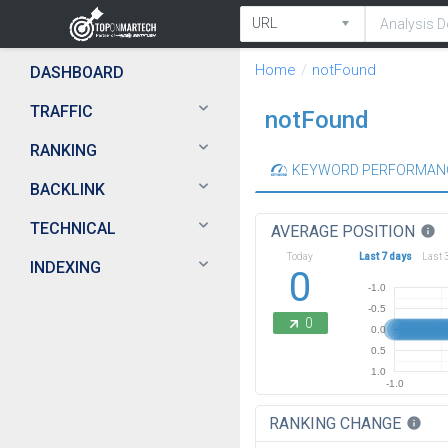
Home
notFound
DASHBOARD
TRAFFIC
notFound
RANKING
KEYWORD PERFORMAN
BACKLINK
TECHNICAL
AVERAGE POSITION
info
Today
Last 7 days
Last 
INDEXING
0
-1.0
-0.5
0
0.0
0.5
1.0
-1.0
RANKING CHANGE
info