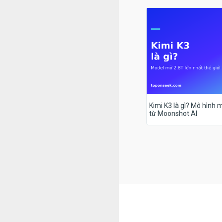
Kimi K3 là gì? Mô hình m
từ Moonshot AI