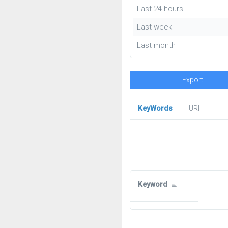
Last 24 hours
Last week
Last month
Export
KeyWords
URl
Keyword