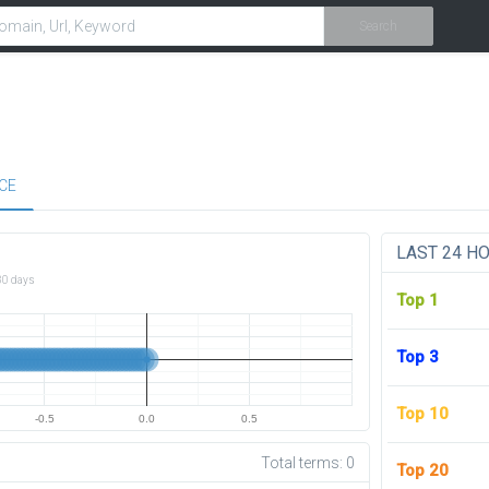
Search
CE
LAST 24 H
30 days
Top 1
Top 3
Top 10
-0.5
0.0
0.5
Total terms:
0
Top 20