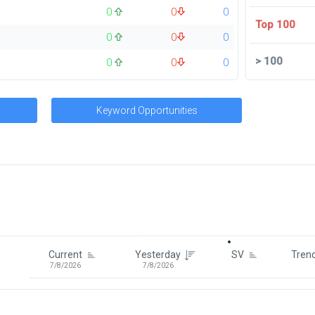
0
0
0
Top 100
0
0
0
>
100
0
0
0
Keyword Opportunities
Signin To View Up To 100 Keywor
Signin With:
Google
Current
Yesterday
SV
Tren
7/8/2026
7/8/2026