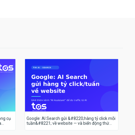
ông cụ
Google: AI Search gửi &#8220;hàng tỷ click mỗi
a
tuần&#8221; về website — và biến động thứ
hạng 18–19/7 nói lên điều gì?