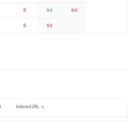
0
0
0
0
0
ds
d
Indexed URL