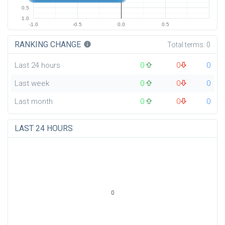
0.5
1.0
-1.0
-0.5
0.0
0.5
RANKING CHANGE
info
Total terms:
0
Last 24 hours
0
0
0
Last week
0
0
0
Last month
0
0
0
LAST 24 HOURS
0