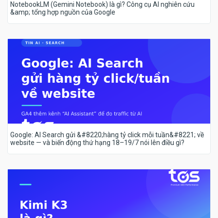
NotebookLM (Gemini Notebook) là gì? Công cụ AI nghiên cứu
&amp; tổng hợp nguồn của Google
Google: AI Search gửi &#8220;hàng tỷ click mỗi tuần&#8221; về
website — và biến động thứ hạng 18–19/7 nói lên điều gì?