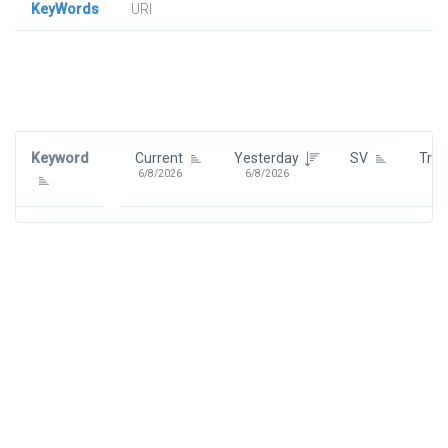
KeyWords
URl
Signin To View Up To 100 Keywords
Signin With:
Google
Keyword
Current
Yesterday
SV
Tre
6/8/2026
6/8/2026