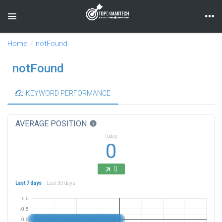
Toggle navigation
Home
notFound
notFound
KEYWORD PERFORMANCE
AVERAGE POSITION
info
Today
0
0
Last 7 days
Last 30 days
-1.0
-0.5
0.0