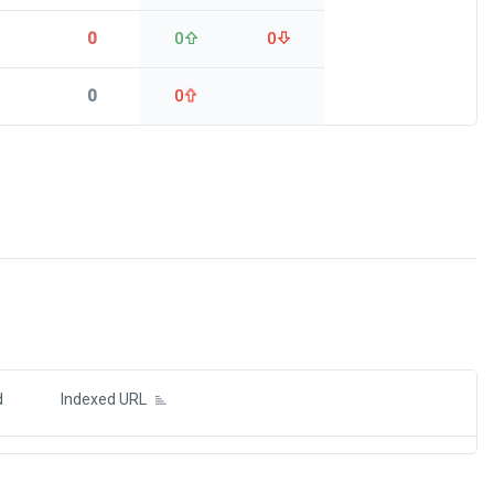
0
0
0
0
0
ds
d
Indexed URL