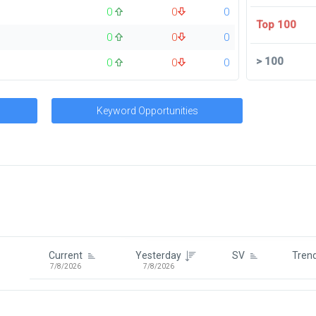
0
0
0
Top 100
0
0
0
>
100
0
0
0
Keyword Opportunities
Signin To View Up To 100 Keywor
Signin With:
Google
Current
Yesterday
SV
Tren
7/8/2026
7/8/2026