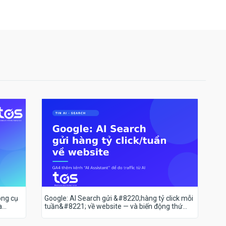
ông cụ
Google: AI Search gửi &#8220;hàng tỷ click mỗi
a
tuần&#8221; về website — và biến động thứ
hạng 18–19/7 nói lên điều gì?