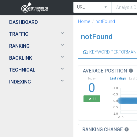
Home
notFound
DASHBOARD
TRAFFIC
notFound
RANKING
KEYWORD PERFORMAN
BACKLINK
TECHNICAL
AVERAGE POSITION
info
Today
Last 7 days
Last 
INDEXING
0
-1.0
-0.5
0
0.0
0.5
1.0
-1.0
RANKING CHANGE
info