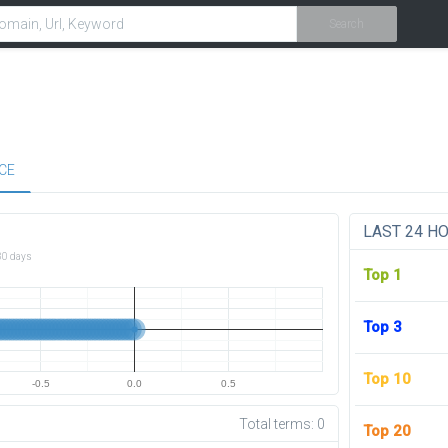
Search
CE
LAST 24 H
30 days
Top 1
Top 3
Top 10
-0.5
0.0
0.5
Total terms:
0
Top 20