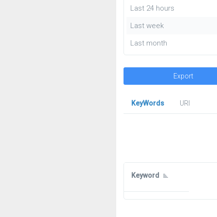
Last 24 hours
Last week
Last month
Export
KeyWords
URl
Keyword