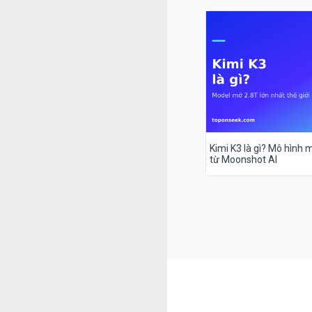
Kimi K3 là gì? Mô hình m
từ Moonshot AI