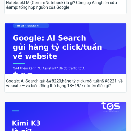
NotebookLM (Gemini Notebook) là gì? Công cụ AI nghiên cứu
&amp; tổng hợp nguồn của Google
Google: AI Search gửi &#8220;hàng tỷ click mỗi tuần&#8221; về
website — và biến động thứ hạng 18–19/7 nói lên điều gì?