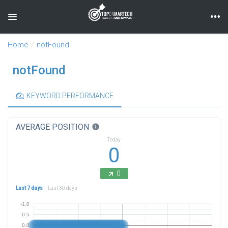
Toggle navigation
Home
notFound
notFound
KEYWORD PERFORMANCE
AVERAGE POSITION
info
Today
0
0
Last 7 days
Last 30 days
-1.0
-0.5
0.0