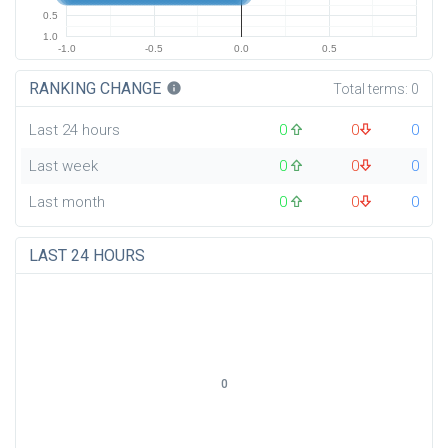
0.5
1.0
-1.0
-0.5
0.0
0.5
RANKING CHANGE
info
Total terms:
0
Last 24 hours
0
0
0
Last week
0
0
0
Last month
0
0
0
LAST 24 HOURS
0