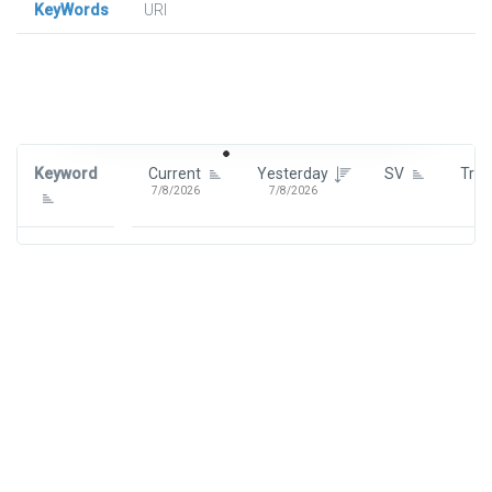
KeyWords
URl
Signin To View Up To 100 Keywords
Signin With:
Google
Keyword
Current
Yesterday
SV
Tre
7/8/2026
7/8/2026