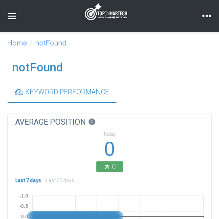
Toggle navigation
Home
notFound
notFound
KEYWORD PERFORMANCE
AVERAGE POSITION
info
Today
0
0
Last 7 days
Last 30 days
-1.0
-0.5
0.0