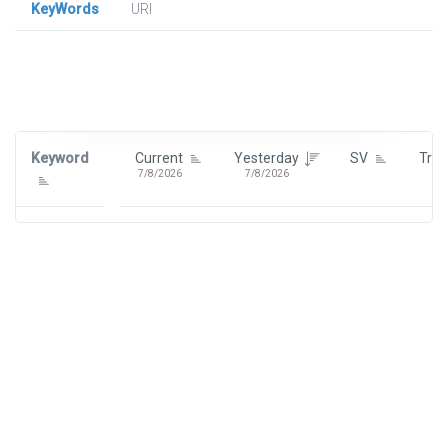
KeyWords
URl
Signin To View Up To 100 Keywords
Signin With:
Google
Keyword
Current
Yesterday
SV
Tre
7/8/2026
7/8/2026