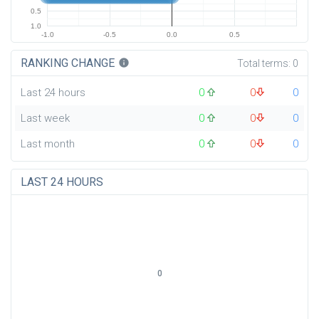
0.5
1.0
-1.0
-0.5
0.0
0.5
RANKING CHANGE
info
Total terms:
0
Last 24 hours
0
0
0
Last week
0
0
0
Last month
0
0
0
LAST 24 HOURS
0