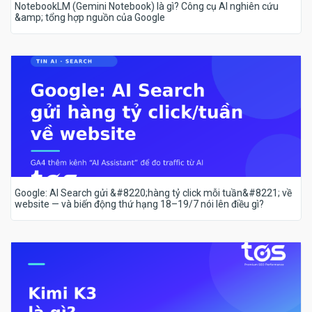
NotebookLM (Gemini Notebook) là gì? Công cụ AI nghiên cứu
&amp; tổng hợp nguồn của Google
Google: AI Search gửi &#8220;hàng tỷ click mỗi tuần&#8221; về
website — và biến động thứ hạng 18–19/7 nói lên điều gì?