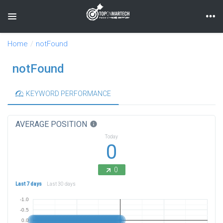
Toggle navigation
Home
notFound
notFound
KEYWORD PERFORMANCE
AVERAGE POSITION
info
Today
0
0
Last 7 days
Last 30 days
-1.0
-0.5
0.0