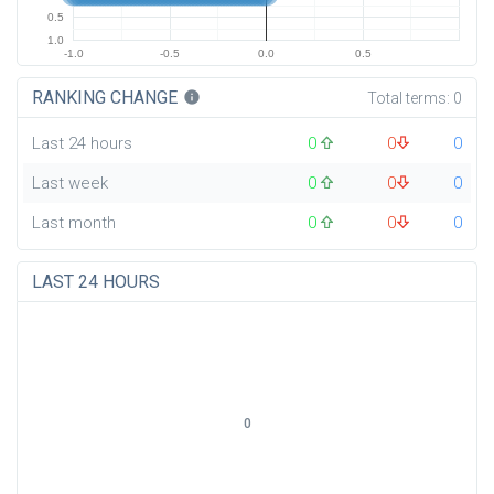
0.5
1.0
-1.0
-0.5
0.0
0.5
RANKING CHANGE
info
Total terms:
0
Last 24 hours
0
0
0
Last week
0
0
0
Last month
0
0
0
LAST 24 HOURS
0