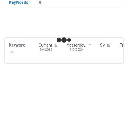
KeyWords
URl
Signin To View Up To 100 Keywords
Signin With:
Google
Keyword
Current
Yesterday
SV
Tre
5/8/2026
5/8/2026