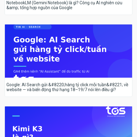
NotebookLM (Gemini Notebook) là gì? Công cụ AI nghiên cứu
&amp; tổng hợp nguồn của Google
Google: AI Search gửi &#8220;hàng tỷ click mỗi tuần&#8221; về
website — và biến động thứ hạng 18–19/7 nói lên điều gì?