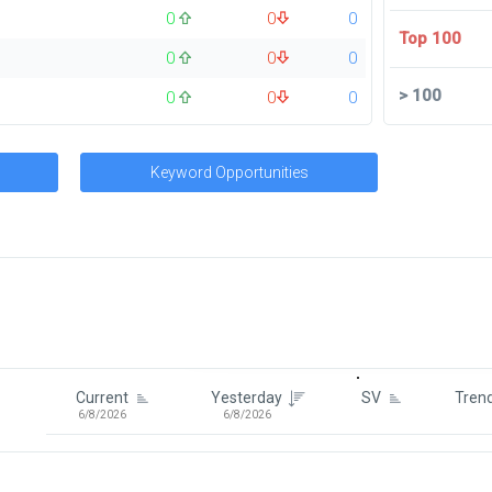
0
0
0
Top 100
0
0
0
>
100
0
0
0
Keyword Opportunities
Signin To View Up To 100 Keywor
Signin With:
Google
Current
Yesterday
SV
Tren
6/8/2026
6/8/2026