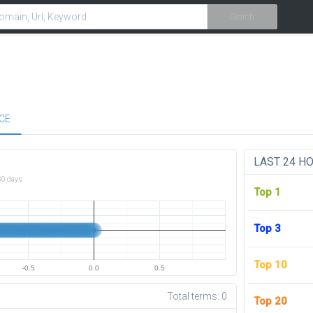
Search
CE
LAST 24 H
30 days
Top 1
Top 3
Top 10
-0.5
0.0
0.5
Total terms:
0
Top 20