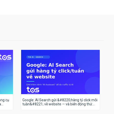
ông cụ
Google: AI Search gửi &#8220;hàng tỷ click mỗi
a
tuần&#8221; về website — và biến động thứ
hạng 18–19/7 nói lên điều gì?