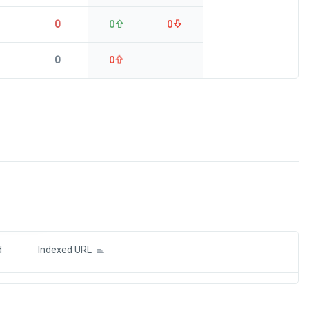
0
0
0
0
0
ds
d
Indexed URL