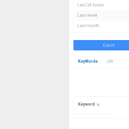
Last 24 hours
Last week
Last month
Export
KeyWords
URl
Keyword