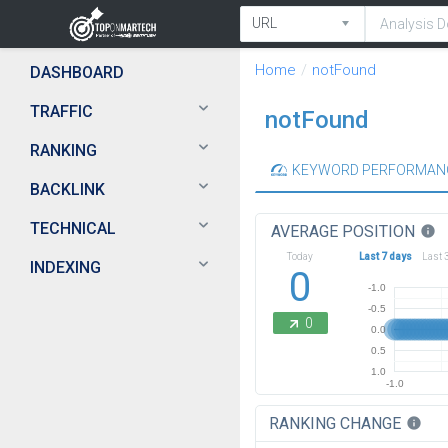
Home
notFound
DASHBOARD
TRAFFIC
notFound
RANKING
KEYWORD PERFORMAN
BACKLINK
TECHNICAL
AVERAGE POSITION
info
Today
Last 7 days
Last 
INDEXING
0
-1.0
-0.5
0
0.0
0.5
1.0
-1.0
RANKING CHANGE
info