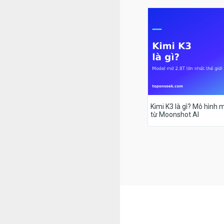
Kimi K3 là gì? Mô hình m
từ Moonshot AI