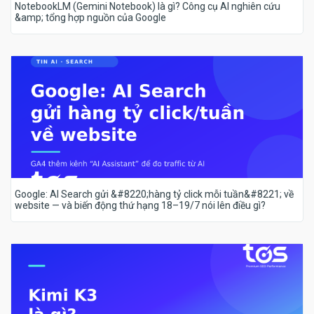
NotebookLM (Gemini Notebook) là gì? Công cụ AI nghiên cứu
&amp; tổng hợp nguồn của Google
Google: AI Search gửi &#8220;hàng tỷ click mỗi tuần&#8221; về
website — và biến động thứ hạng 18–19/7 nói lên điều gì?