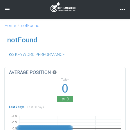
Toggle navigation
Home
notFound
notFound
KEYWORD PERFORMANCE
AVERAGE POSITION
info
Today
0
0
Last 7 days
Last 30 days
-1.0
-0.5
0.0