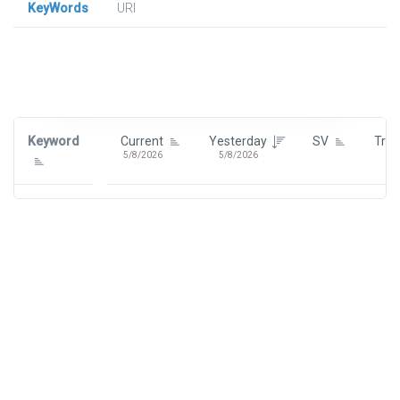
KeyWords
URl
Signin To View Up To 100 Keywords
Signin With:
Google
Keyword
Current
Yesterday
SV
Tre
5/8/2026
5/8/2026