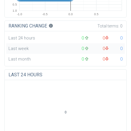
0.5
1.0
-1.0
-0.5
0.0
0.5
RANKING CHANGE
info
Total terms:
0
Last 24 hours
0
0
0
Last week
0
0
0
Last month
0
0
0
LAST 24 HOURS
0