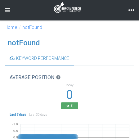
Toggle navigation
Home
notFound
notFound
KEYWORD PERFORMANCE
AVERAGE POSITION
info
Today
0
0
Last 7 days
Last 30 days
-1.0
-0.5
0.0