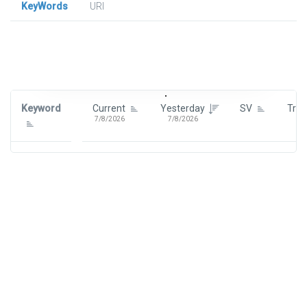
KeyWords
URl
Signin To View Up To 100 Keywords
Signin With:
Google
Keyword
Current
Yesterday
SV
Tre
7/8/2026
7/8/2026