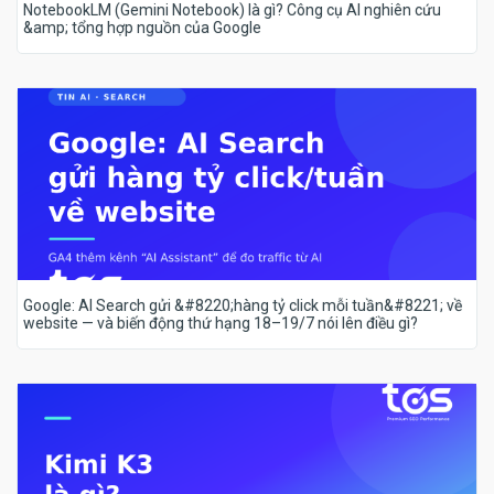
NotebookLM (Gemini Notebook) là gì? Công cụ AI nghiên cứu
&amp; tổng hợp nguồn của Google
Google: AI Search gửi &#8220;hàng tỷ click mỗi tuần&#8221; về
website — và biến động thứ hạng 18–19/7 nói lên điều gì?