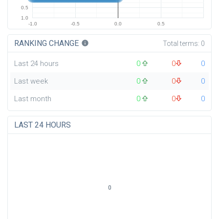
0.5
1.0
-1.0
-0.5
0.0
0.5
RANKING CHANGE
info
Total terms:
0
Last 24 hours
0
0
0
Last week
0
0
0
Last month
0
0
0
LAST 24 HOURS
0