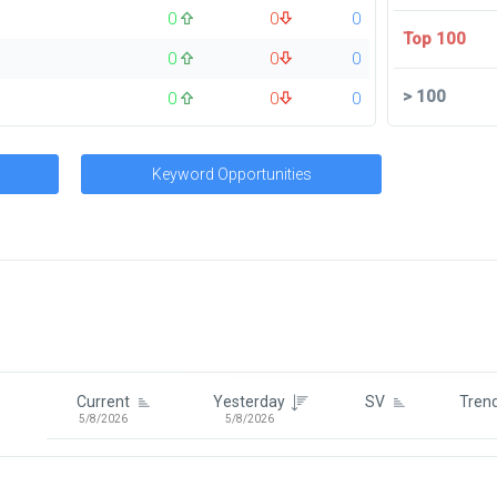
0
0
0
Top 100
0
0
0
>
100
0
0
0
Keyword Opportunities
Signin To View Up To 100 Keywor
Signin With:
Google
Current
Yesterday
SV
Tren
5/8/2026
5/8/2026