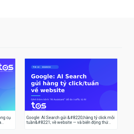
ông cụ
Google: AI Search gửi &#8220;hàng tỷ click mỗi
a
tuần&#8221; về website — và biến động thứ
hạng 18–19/7 nói lên điều gì?