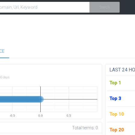
Search
CE
LAST 24 H
30 days
Top 1
Top 3
Top 10
-0.5
0.0
0.5
Total terms:
0
Top 20