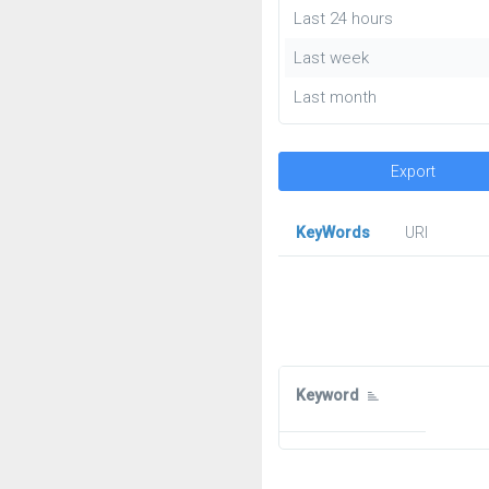
Last 24 hours
Last week
Last month
Export
KeyWords
URl
Keyword