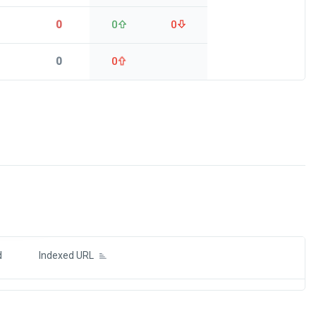
0
0
0
0
0
ds
d
Indexed URL