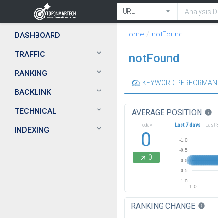
Home
notFound
DASHBOARD
TRAFFIC
notFound
RANKING
KEYWORD PERFORMAN
BACKLINK
TECHNICAL
AVERAGE POSITION
info
Today
Last 7 days
Last 
INDEXING
0
-1.0
-0.5
0
0.0
0.5
1.0
-1.0
RANKING CHANGE
info