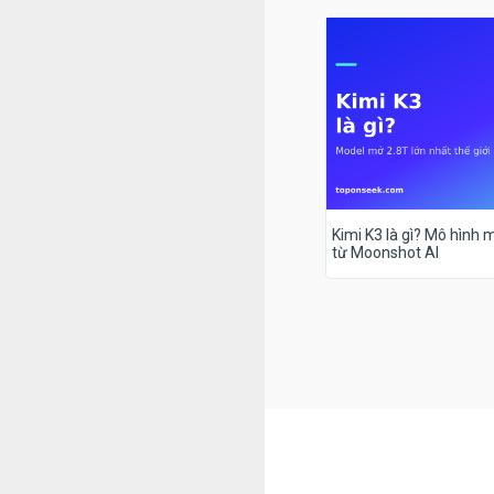
Kimi K3 là gì? Mô hình m
từ Moonshot AI