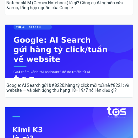
NotebookLM (Gemini Notebook) là gì? Công cụ AI nghiên cứu
&amp; tổng hợp nguồn của Google
Google: AI Search gửi &#8220;hàng tỷ click mỗi tuần&#8221; về
website — và biến động thứ hạng 18–19/7 nói lên điều gì?