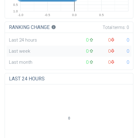
0.5
1.0
-1.0
-0.5
0.0
0.5
RANKING CHANGE
info
Total terms:
0
Last 24 hours
0
0
0
Last week
0
0
0
Last month
0
0
0
LAST 24 HOURS
0