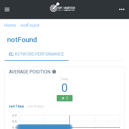
Toggle navigation
Home
notFound
notFound
KEYWORD PERFORMANCE
AVERAGE POSITION
info
Today
0
0
Last 7 days
Last 30 days
-1.0
-0.5
0.0