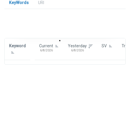
KeyWords
URl
Signin To View Up To 100 Keywords
Signin With:
Google
Keyword
Current
Yesterday
SV
Tre
6/8/2026
6/8/2026