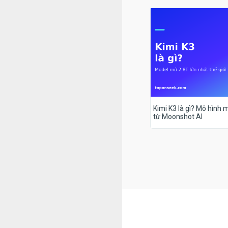
Kimi K3 là gì? Mô hình m
từ Moonshot AI