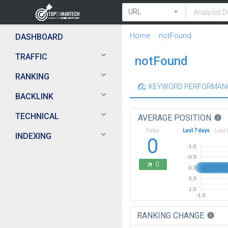
Home
notFound
DASHBOARD
TRAFFIC
notFound
RANKING
KEYWORD PERFORMAN
BACKLINK
TECHNICAL
AVERAGE POSITION
info
Today
Last 7 days
Last 
INDEXING
0
-1.0
-0.5
0
0.0
0.5
1.0
-1.0
RANKING CHANGE
info