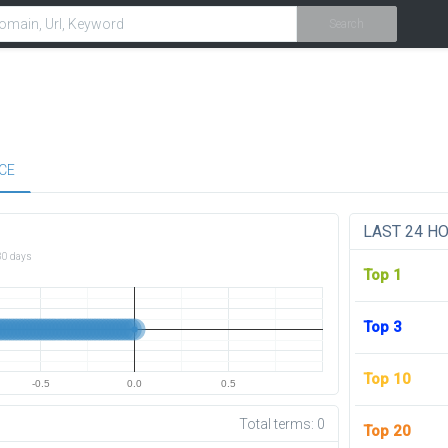
Search
CE
LAST 24 H
30 days
Top 1
Top 3
Top 10
-0.5
0.0
0.5
Total terms:
0
Top 20