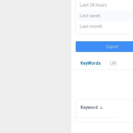
Last 24 hours
Last week
Last month
Export
KeyWords
URl
Keyword