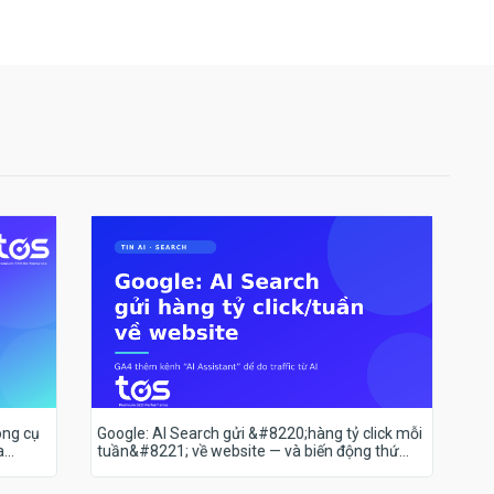
ông cụ
Google: AI Search gửi &#8220;hàng tỷ click mỗi
a
tuần&#8221; về website — và biến động thứ
hạng 18–19/7 nói lên điều gì?