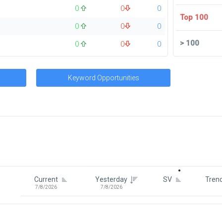
0
0
0
Top 100
0
0
0
>
100
0
0
0
Keyword Opportunities
Signin To View Up To 100 Keywor
Signin With:
Google
Current
Yesterday
SV
Tren
7/8/2026
7/8/2026