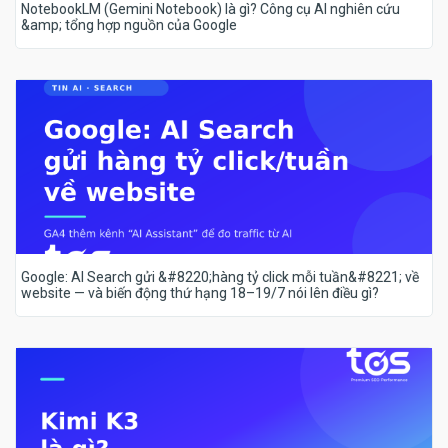
NotebookLM (Gemini Notebook) là gì? Công cụ AI nghiên cứu
&amp; tổng hợp nguồn của Google
Google: AI Search gửi &#8220;hàng tỷ click mỗi tuần&#8221; về
website — và biến động thứ hạng 18–19/7 nói lên điều gì?