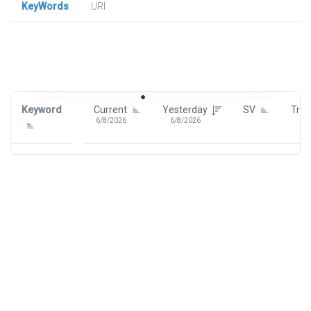
KeyWords
URl
Signin To View Up To 100 Keywords
Signin With:
Google
Keyword
Current
Yesterday
SV
Tre
6/8/2026
6/8/2026