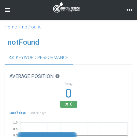
Toggle navigation
Home
notFound
notFound
KEYWORD PERFORMANCE
AVERAGE POSITION
info
Today
0
0
Last 7 days
Last 30 days
-1.0
-0.5
0.0