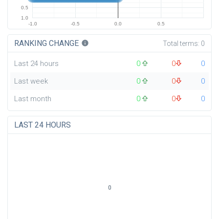
0.5
1.0
-1.0
-0.5
0.0
0.5
RANKING CHANGE
info
Total terms:
0
Last 24 hours
0
0
0
Last week
0
0
0
Last month
0
0
0
LAST 24 HOURS
0