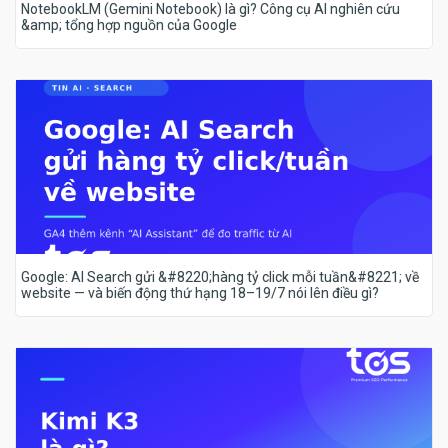
NotebookLM (Gemini Notebook) là gì? Công cụ AI nghiên cứu
&amp; tổng hợp nguồn của Google
Google: AI Search gửi &#8220;hàng tỷ click mỗi tuần&#8221; về
website — và biến động thứ hạng 18–19/7 nói lên điều gì?