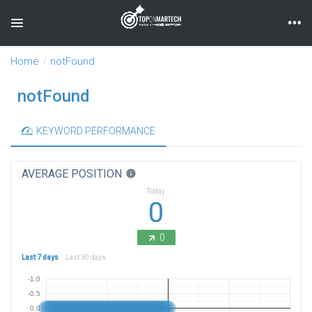
Toggle navigation
Home
notFound
notFound
KEYWORD PERFORMANCE
AVERAGE POSITION
info
Today
0
0
Last 7 days
Last 30 days
-1.0
-0.5
0.0