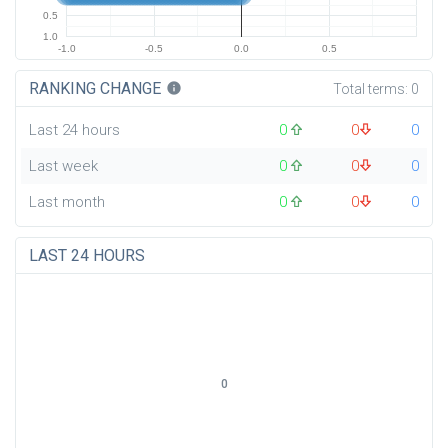
0.5
1.0
-1.0
-0.5
0.0
0.5
RANKING CHANGE
info
Total terms:
0
Last 24 hours
0
0
0
Last week
0
0
0
Last month
0
0
0
LAST 24 HOURS
0