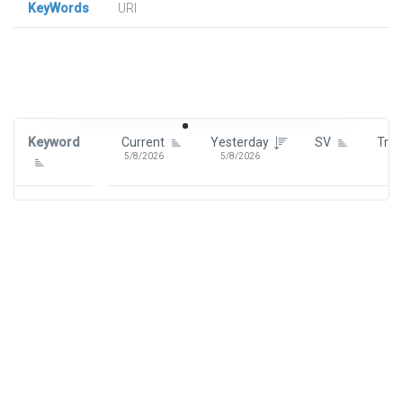
KeyWords
URl
Signin To View Up To 100 Keywords
Signin With:
Google
Keyword
Current
Yesterday
SV
Tre
5/8/2026
5/8/2026