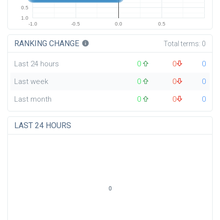
0.5
1.0
-1.0
-0.5
0.0
0.5
RANKING CHANGE
info
Total terms:
0
Last 24 hours
0
0
0
Last week
0
0
0
Last month
0
0
0
LAST 24 HOURS
0