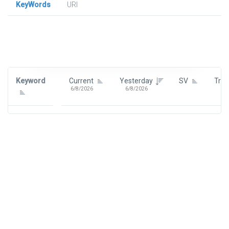
KeyWords
URl
Signin To View Up To 100 Keywords
Signin With:
Google
Keyword
Current
Yesterday
SV
Tre
6/8/2026
6/8/2026