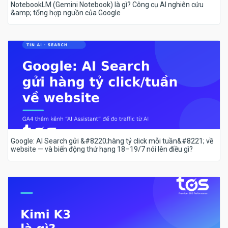
NotebookLM (Gemini Notebook) là gì? Công cụ AI nghiên cứu
&amp; tổng hợp nguồn của Google
Google: AI Search gửi &#8220;hàng tỷ click mỗi tuần&#8221; về
website — và biến động thứ hạng 18–19/7 nói lên điều gì?