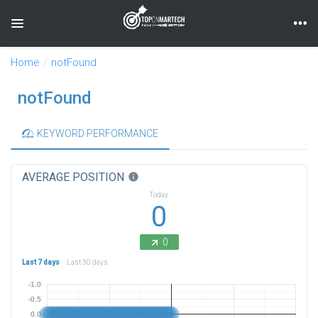
Toggle navigation
Home
notFound
notFound
KEYWORD PERFORMANCE
AVERAGE POSITION
info
Today
0
0
Last 7 days
Last 30 days
-1.0
-0.5
0.0