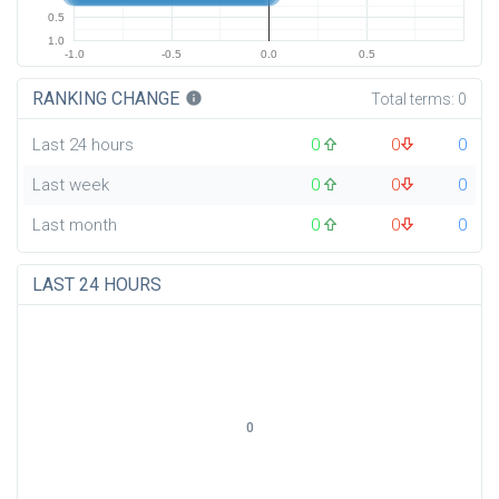
0.5
1.0
-1.0
-0.5
0.0
0.5
RANKING CHANGE
info
Total terms:
0
Last 24 hours
0
0
0
Last week
0
0
0
Last month
0
0
0
LAST 24 HOURS
0