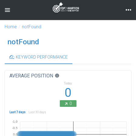
Toggle navigation
Home
notFound
notFound
KEYWORD PERFORMANCE
AVERAGE POSITION
info
Today
0
0
Last 7 days
Last 30 days
-1.0
-0.5
0.0