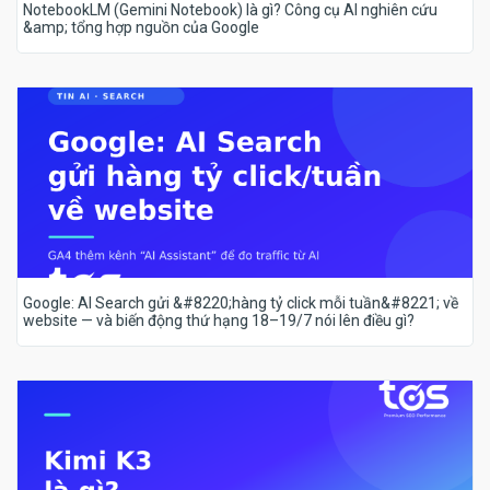
NotebookLM (Gemini Notebook) là gì? Công cụ AI nghiên cứu
&amp; tổng hợp nguồn của Google
Google: AI Search gửi &#8220;hàng tỷ click mỗi tuần&#8221; về
website — và biến động thứ hạng 18–19/7 nói lên điều gì?