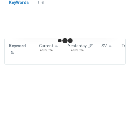
KeyWords
URl
Signin To View Up To 100 Keywords
Signin With:
Google
Keyword
Current
Yesterday
SV
Tre
6/8/2026
6/8/2026