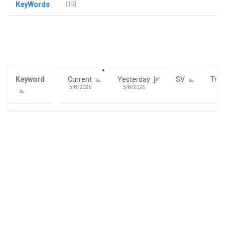
KeyWords
URl
Signin To View Up To 100 Keywords
Signin With:
Google
Keyword
Current
Yesterday
SV
Tre
5/8/2026
5/8/2026