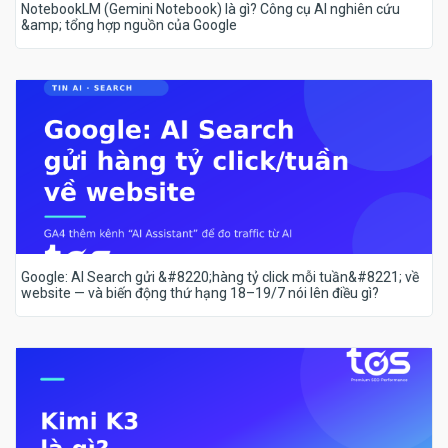
NotebookLM (Gemini Notebook) là gì? Công cụ AI nghiên cứu
&amp; tổng hợp nguồn của Google
Google: AI Search gửi &#8220;hàng tỷ click mỗi tuần&#8221; về
website — và biến động thứ hạng 18–19/7 nói lên điều gì?