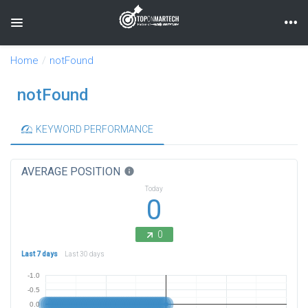
Toggle navigation
Home
notFound
notFound
KEYWORD PERFORMANCE
AVERAGE POSITION
info
Today
0
0
Last 7 days
Last 30 days
-1.0
-0.5
0.0