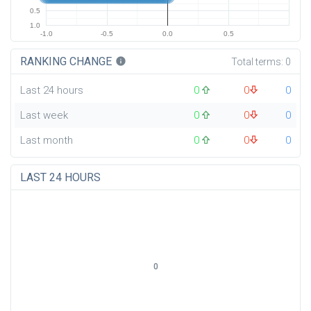
0.5
1.0
-1.0
-0.5
0.0
0.5
RANKING CHANGE
info
Total terms:
0
Last 24 hours
0
0
0
Last week
0
0
0
Last month
0
0
0
LAST 24 HOURS
0