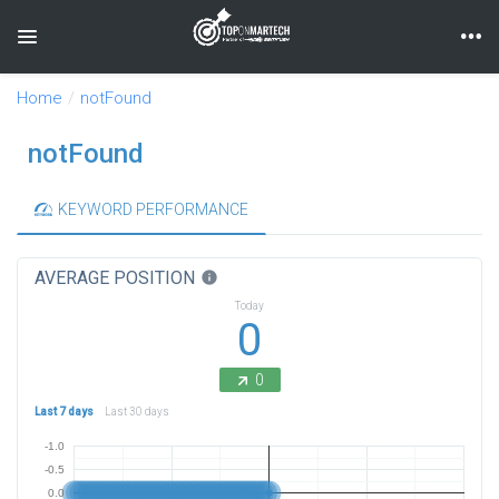
Toggle navigation
Home
notFound
notFound
KEYWORD PERFORMANCE
AVERAGE POSITION
info
Today
0
0
Last 7 days
Last 30 days
-1.0
-0.5
0.0