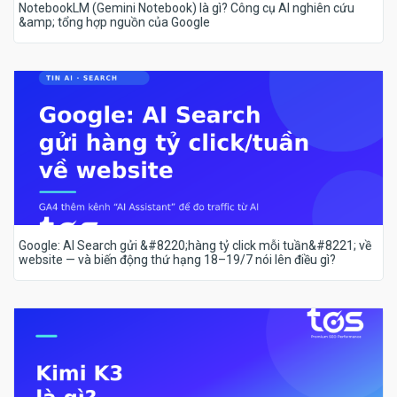
NotebookLM (Gemini Notebook) là gì? Công cụ AI nghiên cứu
&amp; tổng hợp nguồn của Google
Google: AI Search gửi &#8220;hàng tỷ click mỗi tuần&#8221; về
website — và biến động thứ hạng 18–19/7 nói lên điều gì?