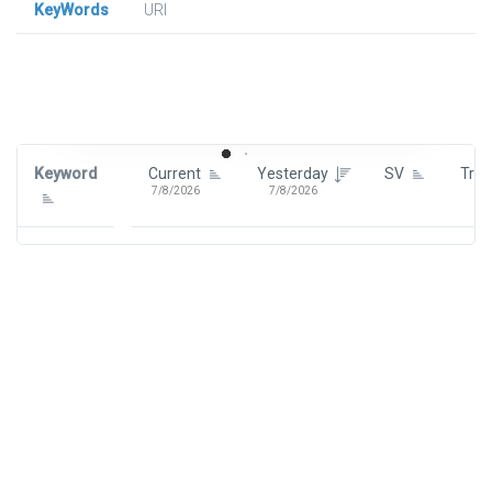
KeyWords
URl
Signin To View Up To 100 Keywords
Signin With:
Google
Keyword
Current
Yesterday
SV
Tre
7/8/2026
7/8/2026