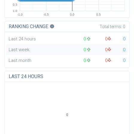
0.5
1.0
-1.0
-0.5
0.0
0.5
RANKING CHANGE
info
Total terms:
0
Last 24 hours
0
0
0
Last week
0
0
0
Last month
0
0
0
LAST 24 HOURS
0