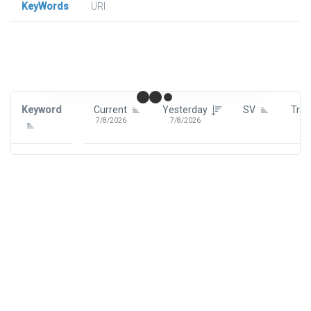
KeyWords
URl
Signin To View Up To 100 Keywords
Signin With:
Google
Keyword
Current
Yesterday
SV
Tre
7/8/2026
7/8/2026