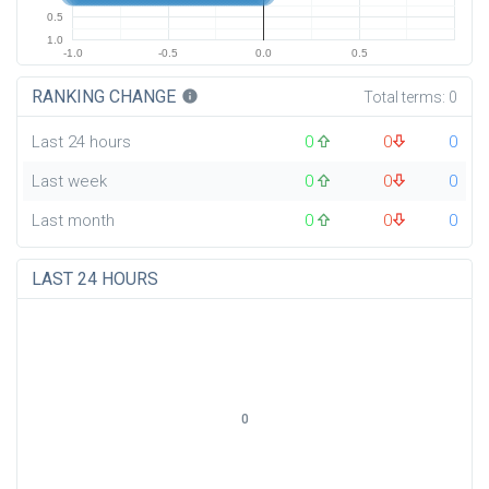
0.5
1.0
-1.0
-0.5
0.0
0.5
RANKING CHANGE
info
Total terms:
0
Last 24 hours
0
0
0
Last week
0
0
0
Last month
0
0
0
LAST 24 HOURS
0