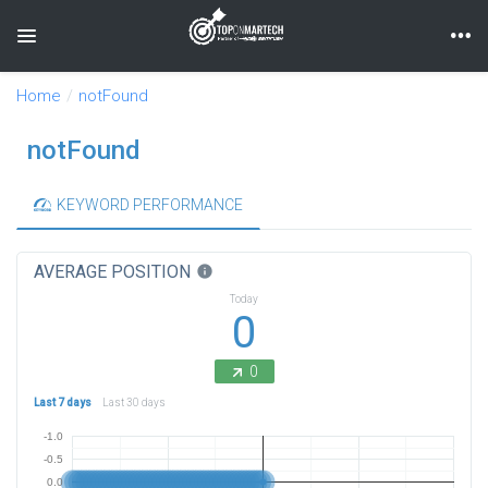
Toggle navigation
Home
notFound
notFound
KEYWORD PERFORMANCE
AVERAGE POSITION
info
Today
0
0
Last 7 days
Last 30 days
-1.0
-0.5
0.0