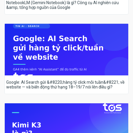
NotebookLM (Gemini Notebook) là gì? Công cụ AI nghiên cứu
&amp; tổng hợp nguồn của Google
Google: AI Search gửi &#8220;hàng tỷ click mỗi tuần&#8221; về
website — và biến động thứ hạng 18–19/7 nói lên điều gì?