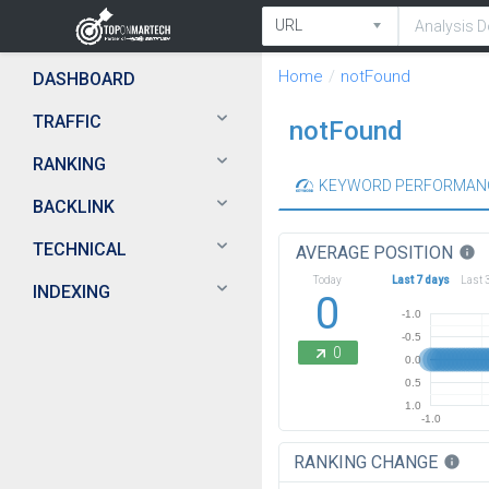
Home
notFound
DASHBOARD
TRAFFIC
notFound
RANKING
KEYWORD PERFORMAN
BACKLINK
TECHNICAL
AVERAGE POSITION
info
Today
Last 7 days
Last 
INDEXING
0
-1.0
-0.5
0
0.0
0.5
1.0
-1.0
RANKING CHANGE
info