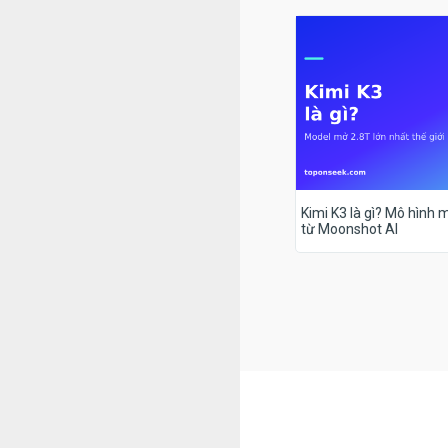
Kimi K3 là gì? Mô hình m
từ Moonshot AI