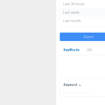
Last 24 hours
Last week
Last month
Export
KeyWords
URl
Keyword