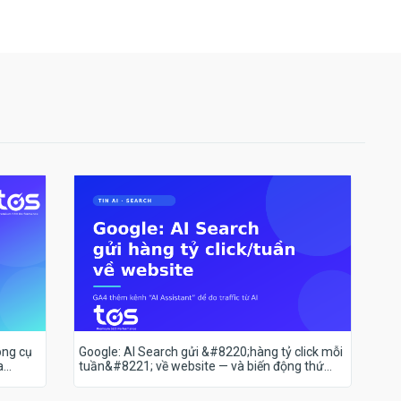
ông cụ
Google: AI Search gửi &#8220;hàng tỷ click mỗi
a
tuần&#8221; về website — và biến động thứ
hạng 18–19/7 nói lên điều gì?