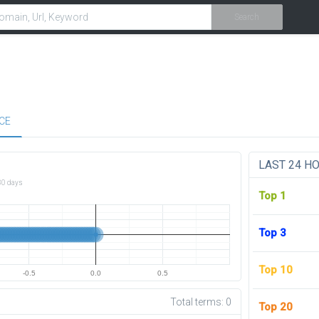
Search
CE
LAST 24 H
30 days
Top 1
Top 3
Top 10
-0.5
0.0
0.5
Total terms:
0
Top 20