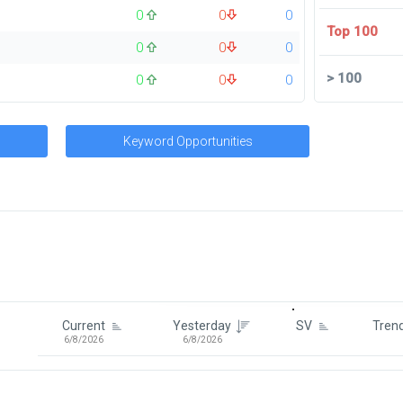
0
0
0
Top 100
0
0
0
>
100
0
0
0
Keyword Opportunities
Signin To View Up To 100 Keywor
Signin With:
Google
Current
Yesterday
SV
Tren
6/8/2026
6/8/2026