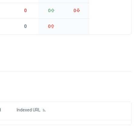
0
0
0
0
0
ds
d
Indexed URL