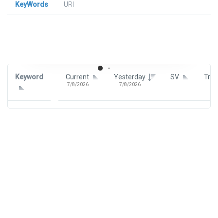
KeyWords
URl
Signin To View Up To 100 Keywords
Signin With:
Google
Keyword
Current
Yesterday
SV
Tre
7/8/2026
7/8/2026