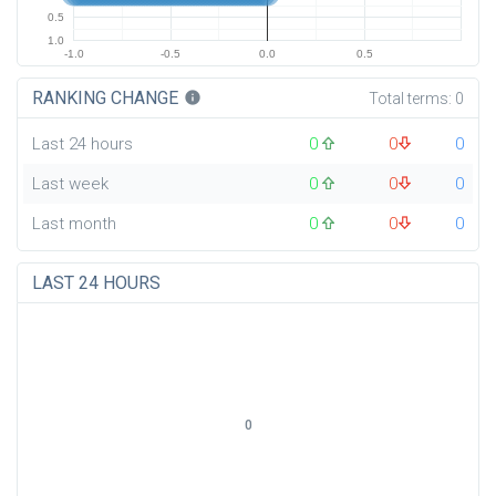
0.5
1.0
-1.0
-0.5
0.0
0.5
RANKING CHANGE
info
Total terms:
0
Last 24 hours
0
0
0
Last week
0
0
0
Last month
0
0
0
LAST 24 HOURS
0