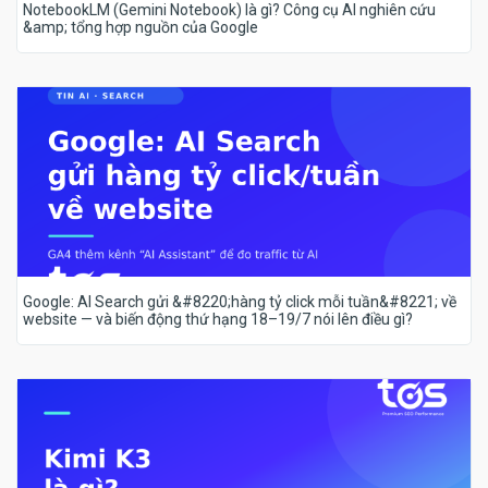
NotebookLM (Gemini Notebook) là gì? Công cụ AI nghiên cứu
&amp; tổng hợp nguồn của Google
Google: AI Search gửi &#8220;hàng tỷ click mỗi tuần&#8221; về
website — và biến động thứ hạng 18–19/7 nói lên điều gì?