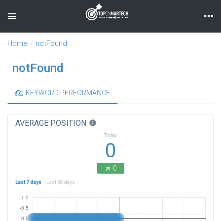
Toggle navigation
Home
notFound
notFound
KEYWORD PERFORMANCE
AVERAGE POSITION
info
Today
0
0
Last 7 days
Last 30 days
-1.0
-0.5
0.0