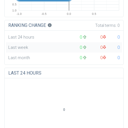
0.5
1.0
-1.0
-0.5
0.0
0.5
RANKING CHANGE
info
Total terms:
0
Last 24 hours
0
0
0
Last week
0
0
0
Last month
0
0
0
LAST 24 HOURS
0