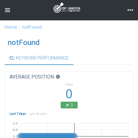
Toggle navigation
Home
notFound
notFound
KEYWORD PERFORMANCE
AVERAGE POSITION
info
Today
0
0
Last 7 days
Last 30 days
-1.0
-0.5
0.0