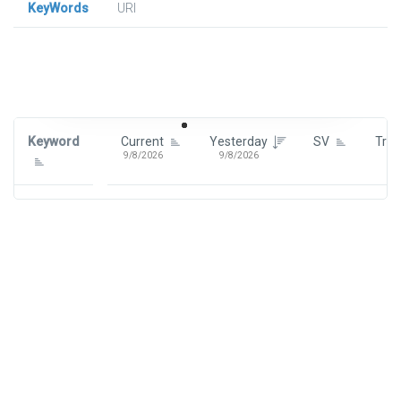
KeyWords
URl
Signin To View Up To 100 Keywords
Signin With:
Google
Keyword
Current
Yesterday
SV
Tre
9/8/2026
9/8/2026