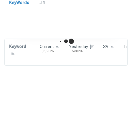
KeyWords
URl
Signin To View Up To 100 Keywords
Signin With:
Google
Keyword
Current
Yesterday
SV
Tre
5/8/2026
5/8/2026