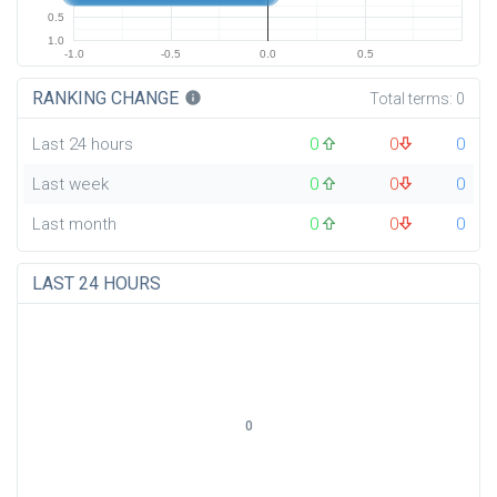
0.5
1.0
-1.0
-0.5
0.0
0.5
RANKING CHANGE
info
Total terms:
0
Last 24 hours
0
0
0
Last week
0
0
0
Last month
0
0
0
LAST 24 HOURS
0