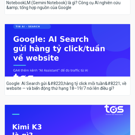
NotebookLM (Gemini Notebook) là gì? Công cụ AI nghiên cứu
&amp; tổng hợp nguồn của Google
Google: AI Search gửi &#8220;hàng tỷ click mỗi tuần&#8221; về
website — và biến động thứ hạng 18–19/7 nói lên điều gì?