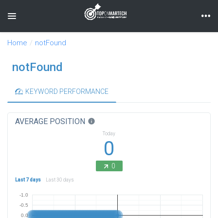
Toggle navigation
Home
notFound
notFound
KEYWORD PERFORMANCE
AVERAGE POSITION
info
Today
0
0
Last 7 days
Last 30 days
-1.0
-0.5
0.0