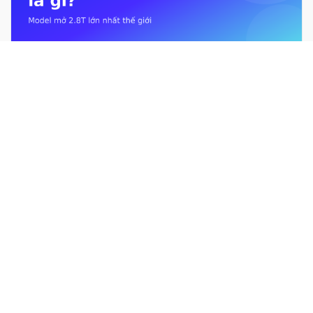
Kimi K3 là gì? Mô hình mở 2.8T lớn nhất thế giới từ Moonshot AI
Giới hạn sử dụng Claude là gì? Usage limit &#038; context
window