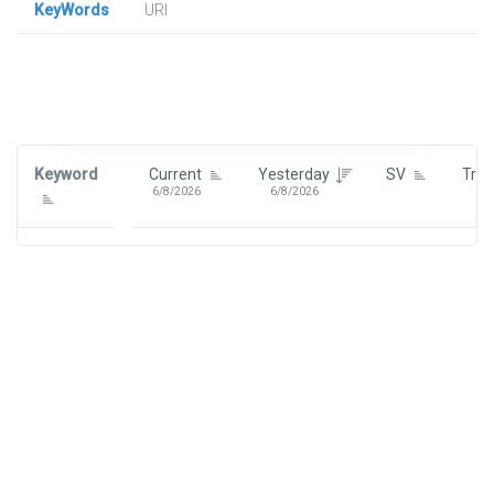
KeyWords
URl
Signin To View Up To 100 Keywords
Signin With:
Google
Keyword
Current
Yesterday
SV
Tre
6/8/2026
6/8/2026