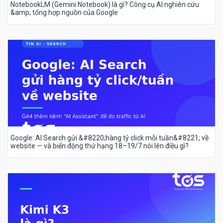
NotebookLM (Gemini Notebook) là gì? Công cụ AI nghiên cứu
&amp; tổng hợp nguồn của Google
Google: AI Search gửi &#8220;hàng tỷ click mỗi tuần&#8221; về
website — và biến động thứ hạng 18–19/7 nói lên điều gì?