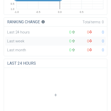
0.5
1.0
-1.0
-0.5
0.0
0.5
RANKING CHANGE
info
Total terms:
0
Last 24 hours
0
0
0
Last week
0
0
0
Last month
0
0
0
LAST 24 HOURS
0