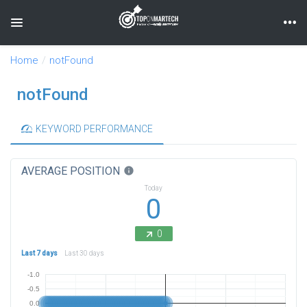
Toggle navigation
Home
notFound
notFound
KEYWORD PERFORMANCE
AVERAGE POSITION
info
Today
0
0
Last 7 days
Last 30 days
-1.0
-0.5
0.0