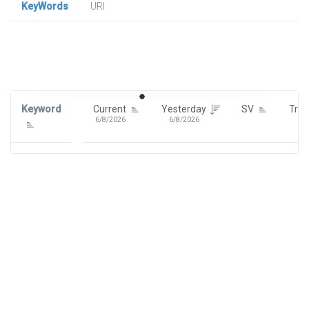
KeyWords
URl
Signin To View Up To 100 Keywords
Signin With:
Google
Keyword
Current
Yesterday
SV
Tre
6/8/2026
6/8/2026