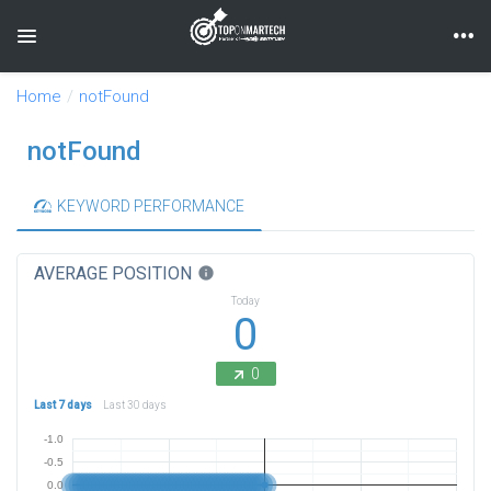
Toggle navigation
Home
notFound
notFound
KEYWORD PERFORMANCE
AVERAGE POSITION
info
Today
0
0
Last 7 days
Last 30 days
-1.0
-0.5
0.0