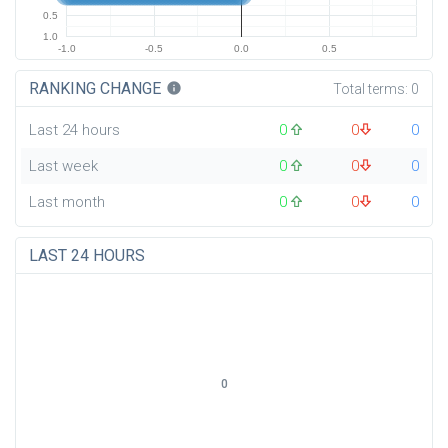
0.5
1.0
-1.0
-0.5
0.0
0.5
RANKING CHANGE
info
Total terms:
0
Last 24 hours
0
0
0
Last week
0
0
0
Last month
0
0
0
LAST 24 HOURS
0