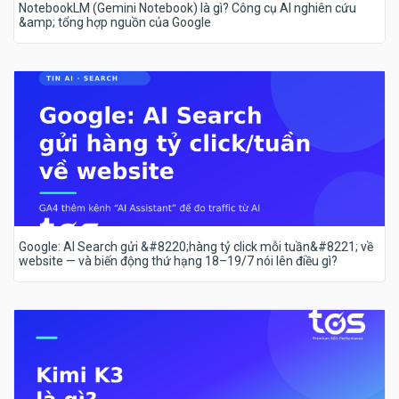
NotebookLM (Gemini Notebook) là gì? Công cụ AI nghiên cứu
&amp; tổng hợp nguồn của Google
Google: AI Search gửi &#8220;hàng tỷ click mỗi tuần&#8221; về
website — và biến động thứ hạng 18–19/7 nói lên điều gì?